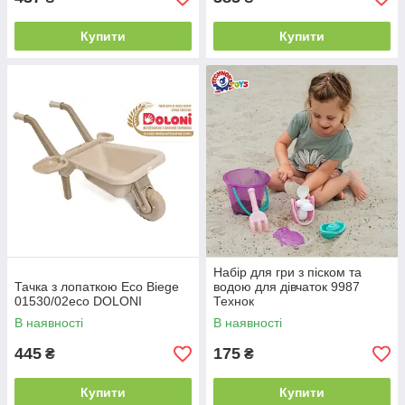
Купити
Купити
Набір для гри з піском та
Тачка з лопаткою Eco Biege
водою для дівчаток 9987
01530/02eco DOLONI
Технок
В наявності
В наявності
445
175
₴
₴
Купити
Купити