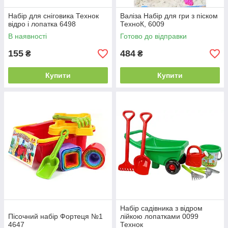
Набір для сніговика Технок
Валіза Набір для гри з піском
відро і лопатка 6498
ТехноК, 6009
В наявності
Готово до відправки
155
484
₴
₴
Купити
Купити
Набір садівника з відром
Пісочний набір Фортеця №1
лійкою лопатками 0099
4647
Технок