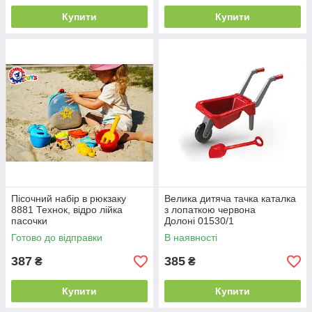
Купити
Купити
Пісочний набір в рюкзаку
Велика дитяча тачка каталка
8881 Технок, відро лійка
з лопаткою червона
пасочки
Долоні 01530/1
Готово до відправки
В наявності
387
385
₴
₴
Купити
Купити