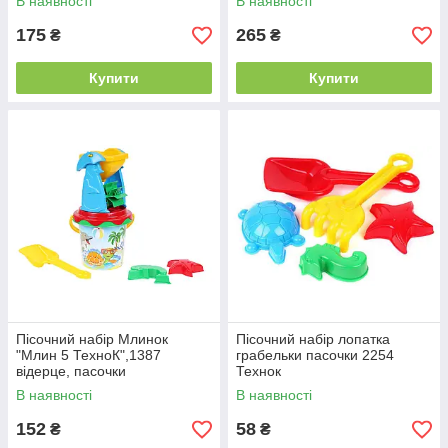
В наявності
В наявності
175
265
₴
₴
Купити
Купити
Пісочний набір Млинок
Пісочний набір лопатка
"Млин 5 ТехноК",1387
грабельки пасочки 2254
відерце, пасочки
Технок
В наявності
В наявності
152
58
₴
₴