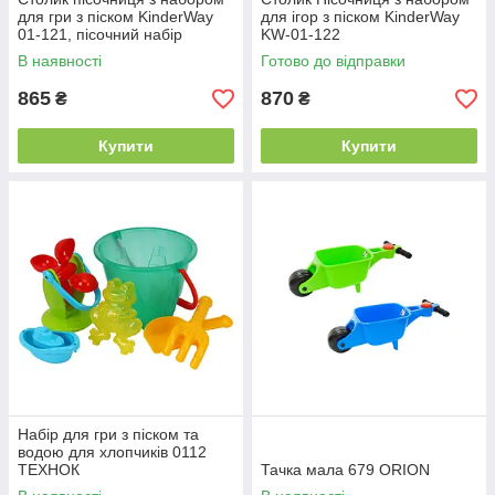
для гри з піском KinderWay
для ігор з піском KinderWay
01-121, пісочний набір
KW-01-122
кіндервей
В наявності
Готово до відправки
865
870
₴
₴
Купити
Купити
Набір для гри з піском та
водою для хлопчиків 0112
ТЕХНОК
Тачка мала 679 ORION