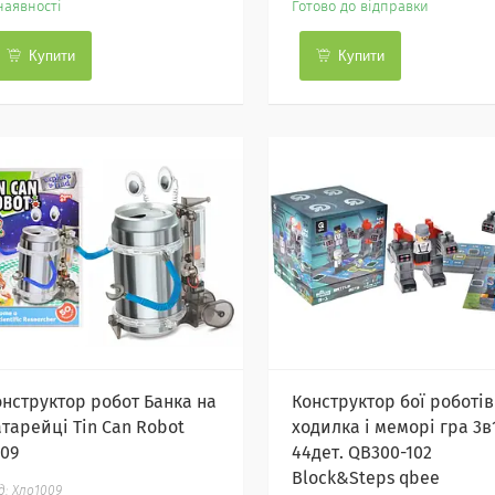
наявності
Готово до відправки
Купити
Купити
онструктор робот Банка на
Конструктор бої роботів
атарейці Tin Can Robot
ходилка і меморі гра 3в
009
44дет. QB300-102
Block&Steps qbee
Хло1009