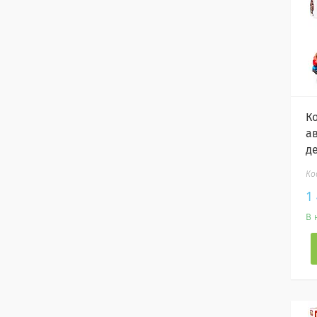
К
а
д
1
В 