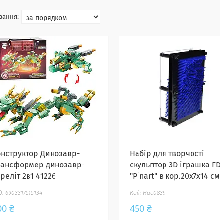
онструктор Динозавр-
Набір для творчості
рансформер динозавр-
скульптор 3D іграшка FD
реліт 2в1 41226
"Pinart" в кор.20x7x14 см
6903317515134
Нас0839
00 ₴
450 ₴