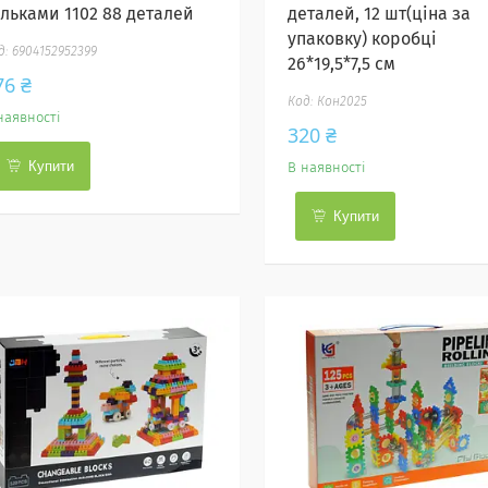
ульками 1102 88 деталей
деталей, 12 шт(ціна за
упаковку) коробці
6904152952399
26*19,5*7,5 см
76 ₴
Кон2025
наявності
320 ₴
Купити
В наявності
Купити