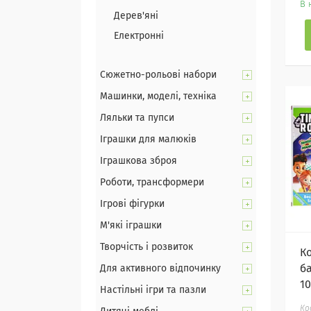
В 
Дерев'яні
Електронні
Сюжетно-рольові набори
Машинки, моделі, техніка
Ляльки та пупси
Іграшки для малюків
Іграшкова зброя
Роботи, трансформери
Ігрові фігурки
М'які іграшки
Творчість і розвиток
К
б
Для активного відпочинку
1
Настільні ігри та пазли