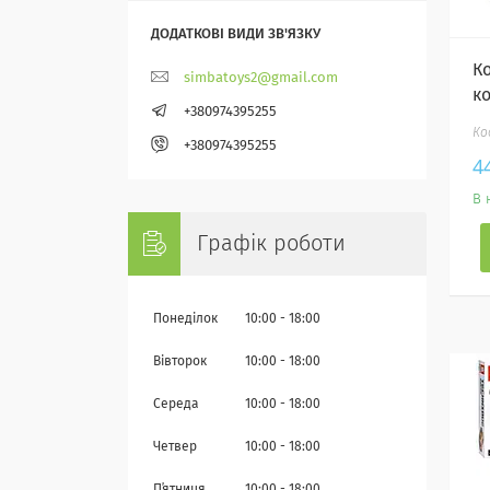
К
simbatoys2@gmail.com
к
+380974395255
+380974395255
4
В 
Графік роботи
Понеділок
10:00
18:00
Вівторок
10:00
18:00
Середа
10:00
18:00
Четвер
10:00
18:00