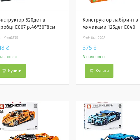
онструктор 520дет в
Конструктор лабіринт з
оробці E007 р.46*30*8см
мячиками 125дет E040
Кон0838
Кон9908
48 ₴
375 ₴
наявності
В наявності
Купити
Купити