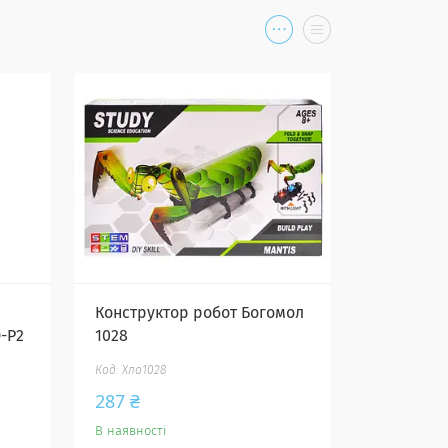
Конструктор робот Богомол
-P2
1028
Хло1028
287 ₴
В наявності