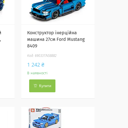
й
Конструктор інерційна
,
машина 27см Ford Mustang
8409
6903317458882
1 242 ₴
В наявності
Купити