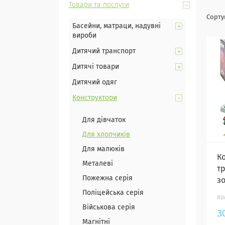
Товари та послуги
Басейни, матраци, надувні
вироби
Дитячий транспорт
Дитячі товари
Дитячий одяг
Конструктори
Для дівчаток
Для хлопчиків
Для малюків
К
Металеві
т
Пожежна серія
зо
Поліцейська серія
Військова серія
3
Магнітні