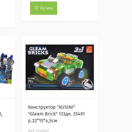
Купити
Конструктор "AUSINI"
1,
"Gleam Brick" 133де. 25491
р.22*15*4,5см
Кон5491