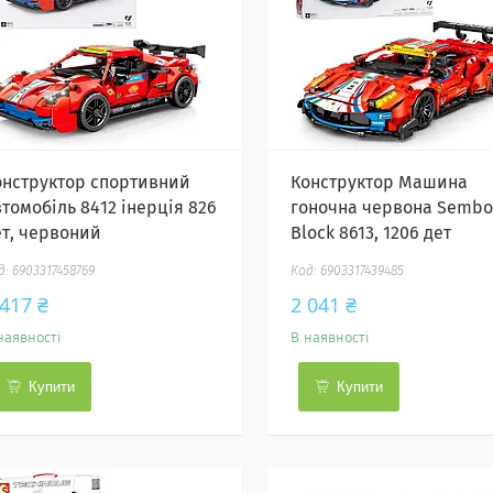
онструктор спортивний
Конструктор Машина
втомобіль 8412 інерція 826
гоночна червона Sembo
ет, червоний
Block 8613, 1206 дет
6903317458769
6903317439485
 417 ₴
2 041 ₴
наявності
В наявності
Купити
Купити