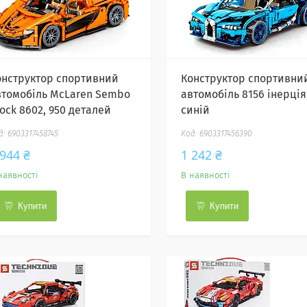
онструктор спортивний
Конструктор спортивни
втомобіль McLaren Sembo
автомобіль 8156 інерція
ock 8602, 950 деталей
синій
6903317458745
6903317456390
 944 ₴
1 242 ₴
наявності
В наявності
Купити
Купити