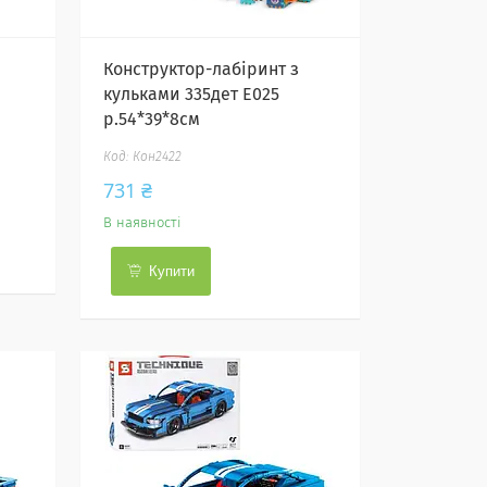
Конструктор-лабіринт з
кульками 335дет E025
р.54*39*8см
Кон2422
731 ₴
В наявності
Купити