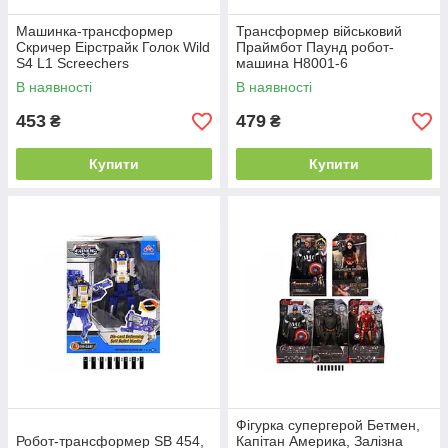
Машинка-трансформер
Трансформер військовий
Скричер Еірстрайк Голок Wild
Праймбот Паунд робот-
S4 L1 Screechers
машина H8001-6
В наявності
В наявності
453
479
₴
₴
Купити
Купити
Фігурка супергерой Бетмен,
Робот-трансформер SB 454,
Капітан Америка, Залізна