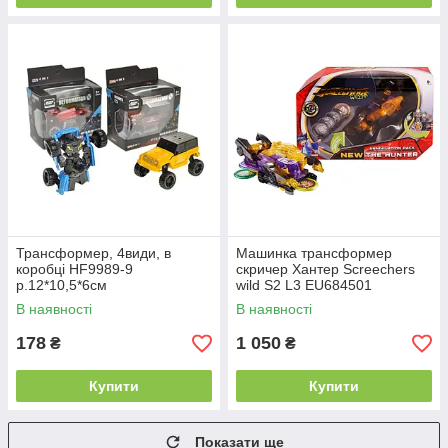
Трансформер, 4види, в
Машинка трансформер
коробці HF9989-9
скричер Хантер Screechers
р.12*10,5*6см
wild S2 L3 EU684501
В наявності
В наявності
178
1 050
₴
₴
Купити
Купити
Показати ще