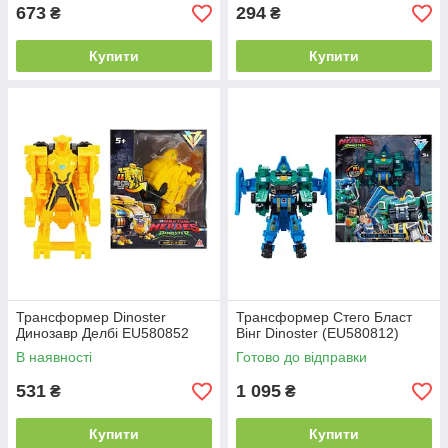
673
294
₴
₴
Купити
Купити
Трансформер Dinoster
Трансформер Стего Бласт
Динозавр Делбі EU580852
Вінг Dinoster (EU580812)
В наявності
Готово до відправки
531
1 095
₴
₴
Купити
Купити