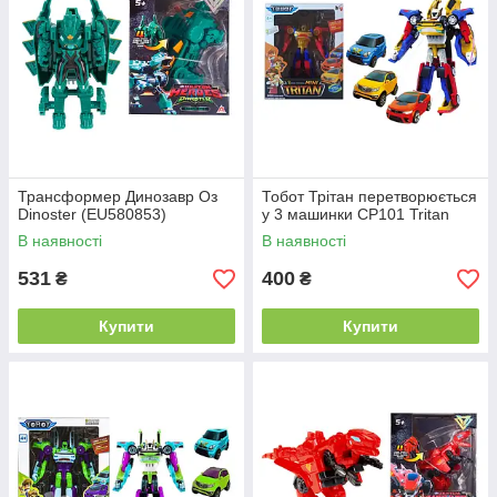
Трансформер Динозавр Оз
Тобот Трітан перетворюється
Dinoster (EU580853)
у 3 машинки CP101 Tritan
В наявності
В наявності
531
400
₴
₴
Купити
Купити