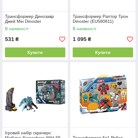
Трансформер Динозавр
Трансформер Раптор Трон
Джей Мін Dinoster
Dinoster (EU580811)
В наявності
В наявності
531
1 095
₴
₴
Купити
Купити
Ігровий набір скричерс
Мобілус Screechers Wild S5
Трансформер 5в1 Робот-