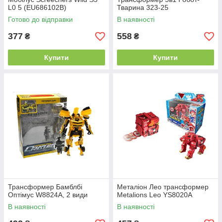
L0 5 (EU686102B)
Тварина 323-25
Готово до відправки
В наявності
377
558
₴
₴
Купити
Купити
Трансформер Бамблбі
Металіон Лео трансформер
Оптімус W8824A, 2 види
Metalions Leo YS8020A
В наявності
В наявності