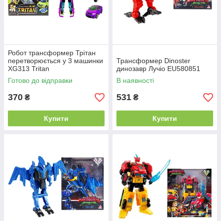
Робот трансформер Трітан
перетворюється у 3 машинки
Трансформер Dinoster
XG313 Tritan
динозавр Лучіо EU580851
Готово до відправки
В наявності
370
531
₴
₴
Купити
Купити