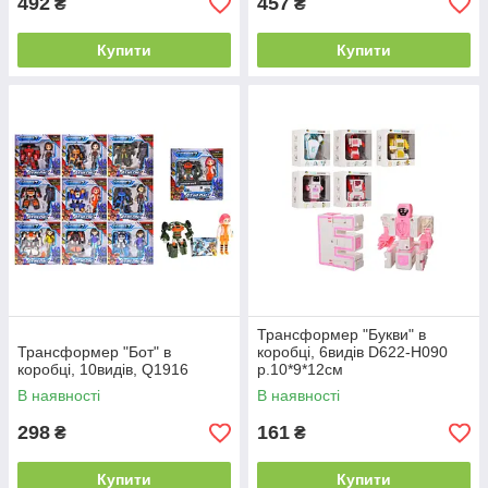
492
457
₴
₴
Купити
Купити
Трансформер "Букви" в
Трансформер "Бот" в
коробці, 6видів D622-H090
коробці, 10видів, Q1916
р.10*9*12см
В наявності
В наявності
298
161
₴
₴
Купити
Купити