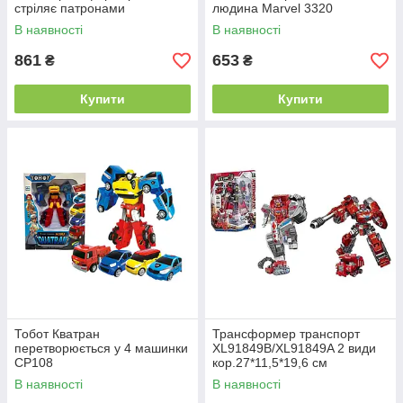
стріляє патронами
людина Marvel 3320
В наявності
В наявності
861
653
₴
₴
Купити
Купити
Тобот Кватран
Трансформер транспорт
перетворюється у 4 машинки
XL91849B/XL91849A 2 види
CP108
кор.27*11,5*19,6 см
В наявності
В наявності