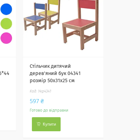
Стільчик дитячий
6*44
дерев'яний бук 04341
розмір 50x31x25 см
Укр4341
597 ₴
Готово до відправки
Купити