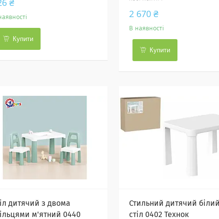
26 ₴
2 670 ₴
наявності
В наявності
Купити
Купити
тіл дитячий з двома
Стильний дитячий біли
тільцями м'ятний 0440
стіл 0402 Технок