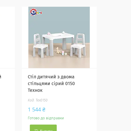
й
Стіл дитячий з двома
стільцями сірий 0150
Технок
Тех0150
1 544 ₴
Готово до відправки