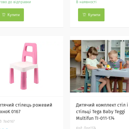
тово до відправки
В наявності
Купити
Купити
итячий стілець рожевий
Дитячий комплект стіл і
ехноK 0167
стільці Tega Baby Teggi
Multifun TI-011-174
Тех0167
Пол1174