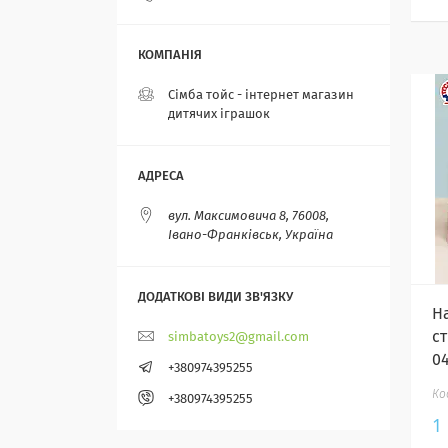
Сімба тойс - інтернет магазин
дитячих іграшок
вул. Максимовича 8, 76008,
Івано-Франківськ, Україна
На
с
simbatoys2@gmail.com
0
+380974395255
+380974395255
1