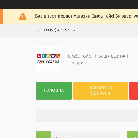
Вас вітає інтернет магазин Сімба тойс! Ви зверну
+380 (97) 439-52-55
Сімба тойс - іграшки, дитячі
товари
ТОВАРИ ТА
ГОЛОВНА
ПОСЛУГИ