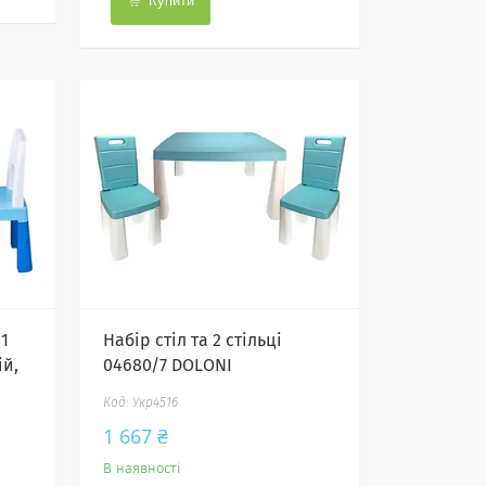
Купити
+1
Набір стіл та 2 стільці
ій,
04680/7 DOLONI
Укр4516
1 667 ₴
В наявності