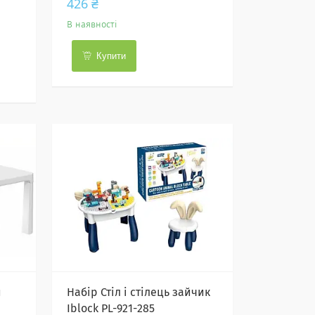
426 ₴
В наявності
Купити
й
Набір Стіл і стілець зайчик
Iblock PL-921-285