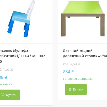
ріселко Мултіфан
Дитячий міцний
Блакитний)/ TEGA/ MF-002-
дерев'яний столик 45*6
20
Укр4338
Пол2120
854 ₴
08 ₴
Готово до відправки
наявності
Купити
Купити