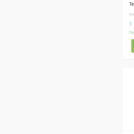
Т
1
Го