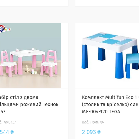
бір стіл з двома
Комплект Multifun Eco 1
тільцями рожевий Технок
(столик та кріселко) син
457
MF-004-120 TEGA
Тех0457
Пол0187
 544 ₴
2 093 ₴