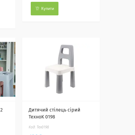
Купити
 2
Дитячий стілець сірий
ТехноK 0198
Тех0198