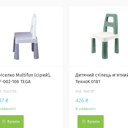
іселко Multifun (сірий),
Дитячий стілець м'ятни
F-002-106 TEGA
ТехноK 0181
Пол2106
Тех0181
47 ₴
426 ₴
наявності
В наявності
Купити
Купити