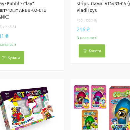
ay+Bubble Clay"
strips. Лама' VT4433-04 (
2шт+12шт ARBB-02-01U
VladiToys
ANKO
Нас6148
Нас2133
216 ₴
41 ₴
В наявності
наявності
Купити
Купити