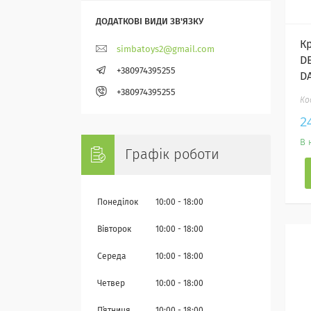
К
simbatoys2@gmail.com
D
+380974395255
D
+380974395255
2
В 
Графік роботи
Понеділок
10:00
18:00
Вівторок
10:00
18:00
Середа
10:00
18:00
Четвер
10:00
18:00