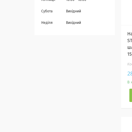
Пʼятниця
10:00
18:00
Субота
Вихідний
Неділя
Вихідний
Н
ST
ша
15
2
В 