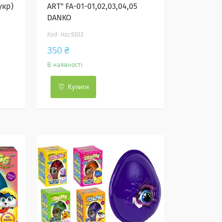
укр)
ART" FA-01-01,02,03,04,05
DANKO
Нас9303
350 ₴
В наявності
Купити