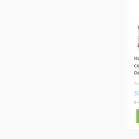
Н
с
D
5
В 