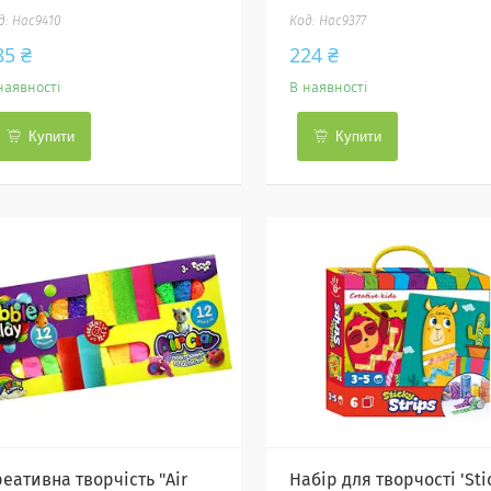
Нас9410
Нас9377
85 ₴
224 ₴
наявності
В наявності
Купити
Купити
еативна творчість "Air
Набір для творчості 'Sti