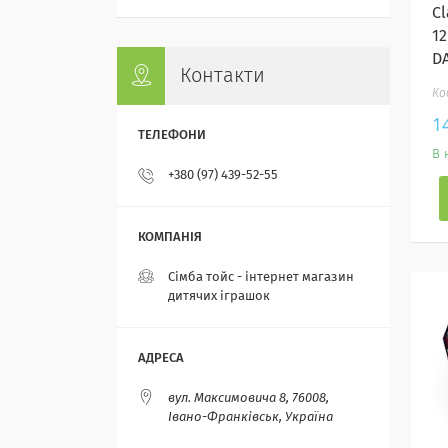
Cl
1
D
Контакти
1
В 
+380 (97) 439-52-55
Сімба тойс - інтернет магазин
дитячих іграшок
вул. Максимовича 8, 76008,
Івано-Франківськ, Україна