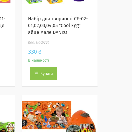
01-
Набір для творчості CE-02-
це
01,02,03,04,05 "Cool Egg"
яйце мале DANKO
Нас9384
330 ₴
В наявності
Купити