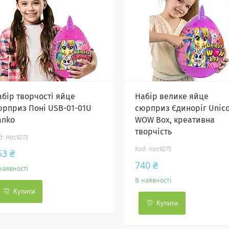
абір творчості яйце
Набір велике яйце
юрприз Поні USB-01-01U
сюрприз Єдиноріг Unico
anko
WOW Box, креативна
творчість
Нас9273
Нас9275
53 ₴
740 ₴
наявності
В наявності
Купити
Купити