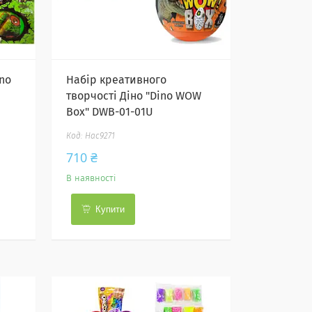
no
Набір креативного
творчості Діно "Dino WOW
Box" DWB-01-01U
Нас9271
710 ₴
В наявності
Купити