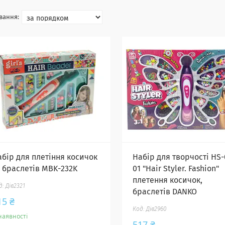
абір для плетіння косичок
Набір для творчості HS-
а браслетів MBK-232K
01 "Hair Styler. Fashion"
плетення косичок,
Дів2321
браслетів DANKO
15 ₴
Дів2960
наявності
517 ₴