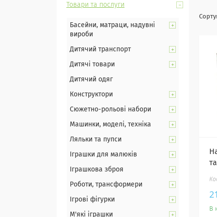
Товари та послуги
Басейни, матраци, надувні
вироби
Дитячий транспорт
Дитячі товари
Дитячий одяг
Конструктори
Сюжетно-рольові набори
Машинки, моделі, техніка
Ляльки та пупси
Н
Іграшки для малюків
т
Іграшкова зброя
Роботи, трансформери
2
Ігрові фігурки
В 
М'які іграшки