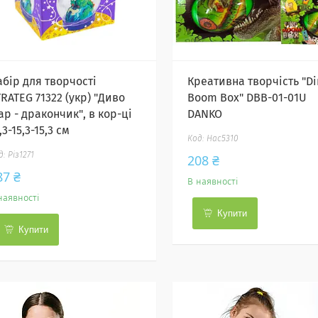
абір для творчості
Креативна творчість "Di
RATEG 71322 (укр) "Диво
Boom Box" DBB-01-01U
р - дракончик", в кор-ці
DANKO
,3-15,3-15,3 см
Нас5310
Різ1271
208 ₴
87 ₴
В наявності
наявності
Купити
Купити