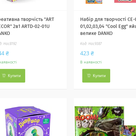
реативна творчість "ART
Набір для творчості CE-
ECOR" 2в1 ARTD-02-01U
01,02,03,04 "Cool Egg" яй
ANKO
велике DANKO
Нас8192
Нас9387
44 ₴
423 ₴
наявності
В наявності
Купити
Купити