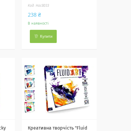
Нас8033
238 ₴
В наявності
Купити
cky
Креативна творчість "Fluid