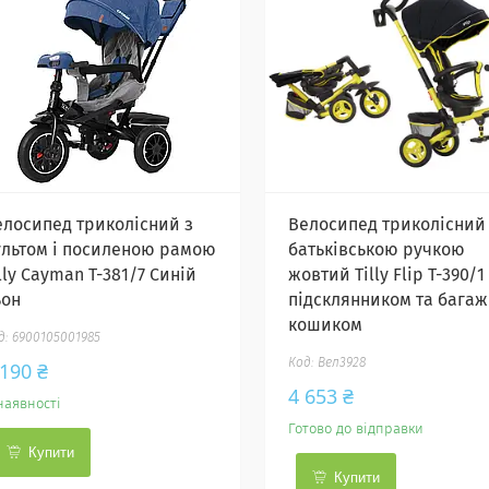
елосипед триколісний з
Велосипед триколісний
ультом і посиленою рамою
батьківською ручкою
lly Cayman T-381/7 Синій
жовтий Tilly Flip T-390/1
ьон
підсклянником та бага
кошиком
6900105001985
Вел3928
 190 ₴
4 653 ₴
наявності
Готово до відправки
Купити
Купити