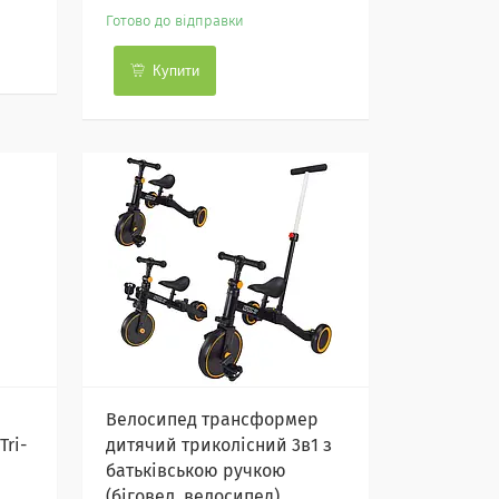
Готово до відправки
Купити
Велосипед трансформер
ri-
дитячий триколісний 3в1 з
батьківською ручкою
(біговел, велосипед),