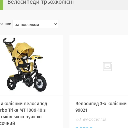
Велосипеди трьохколісні
риколісний велосипед
Велосипед 3-х колісний
rbo Trike MT 1006-10 з
96021
атьківською ручкою
6989229360048
ісочний