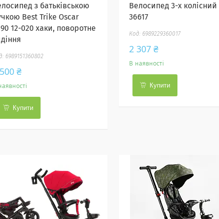
елосипед з батьківською
Велосипед 3-х колісний
чкою Best Trike Oscar
36617
390 12-020 хаки, поворотне
6989229360017
идіння
2 307 ₴
6989151360802
В наявності
 500 ₴
Купити
наявності
Купити