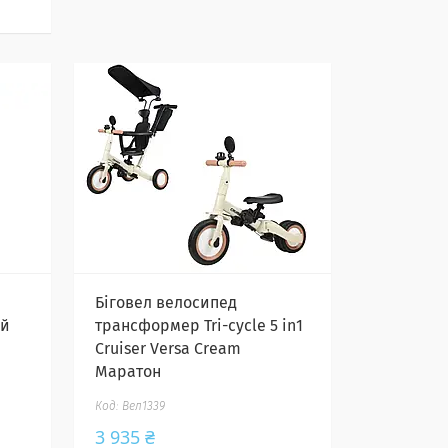
Біговел велосипед
ій
трансформер Tri-cycle 5 in1
Cruiser Versa Cream
Маратон
Вел1339
3 935 ₴