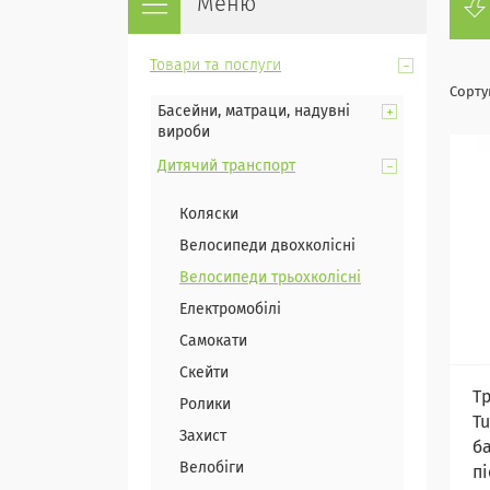
Товари та послуги
Басейни, матраци, надувні
вироби
Дитячий транспорт
Коляски
Велосипеди двохколісні
Велосипеди трьохколісні
Електромобілі
Самокати
Скейти
Т
Ролики
Tu
Захист
б
Велобіги
п