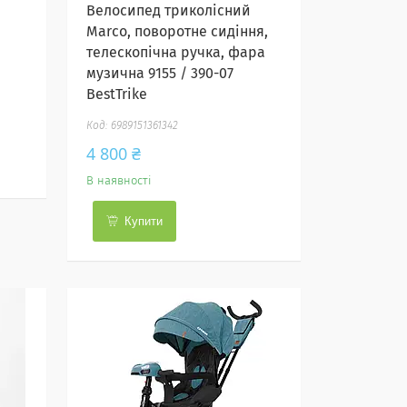
Велосипед триколісний
Marco, поворотне сидіння,
телескопічна ручка, фара
музична 9155 / 390-07
BestTrike
6989151361342
4 800 ₴
В наявності
Купити