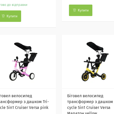
тово до відправки
Купити
Купити
іговел велосипед
Біговел велосипед
рансформер з дашком Tri-
трансформер з дашком T
cle 5in1 Cruiser Versa pink
cycle 5in1 Cruiser Versa
Маратон yellow