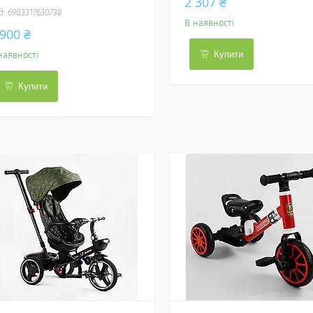
2 307 ₴
6903317630738
В наявності
 900 ₴
Купити
наявності
Купити