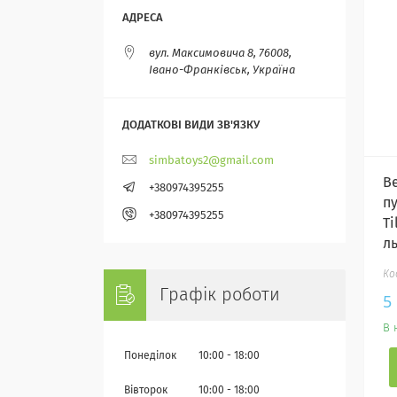
вул. Максимовича 8, 76008,
Івано-Франківськ, Україна
simbatoys2@gmail.com
В
+380974395255
п
+380974395255
Ti
л
Графік роботи
5
В 
Понеділок
10:00
18:00
Вівторок
10:00
18:00