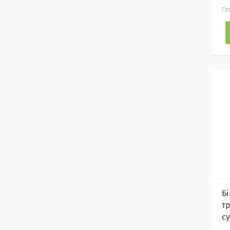
Го
Б
т
cy