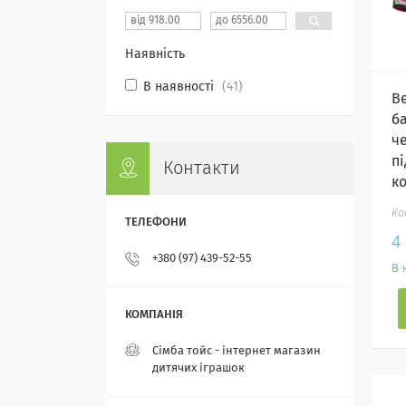
Наявність
В наявності
41
В
б
че
п
Контакти
к
4
+380 (97) 439-52-55
В 
Сімба тойс - інтернет магазин
дитячих іграшок