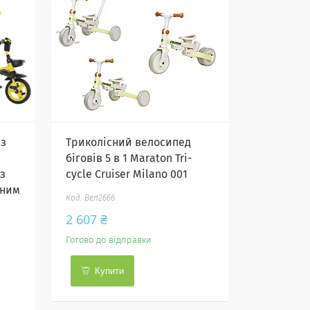
 з
Триколісний велосипед
біговів 5 в 1 Maraton Tri-
 з
cycle Cruiser Milano 001
жним
Вел2666
2 607 ₴
Готово до відправки
Купити