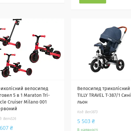
риколісний велосипед
Велосипед триколісний
говел 5 в 1 Maraton Tri-
TILLY TRAVEL T-387/1 Син
cle Cruiser Milano 001
льон
ервоний
Вел3873
Вел4526
5 503 ₴
 607 ₴
В наявності