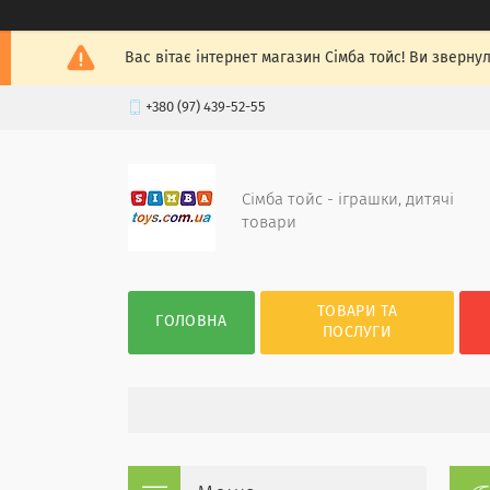
Вас вітає інтернет магазин Сімба тойс! Ви зверну
+380 (97) 439-52-55
Сімба тойс - іграшки, дитячі
товари
ТОВАРИ ТА
ГОЛОВНА
ПОСЛУГИ