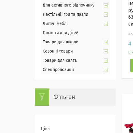
В
Для активного відпочинку
ру
Настільні ігри та пазли
6
Дитячі меблі
с
Гаджети для дітей
4
Товари для школи
Сезонні товари
В 
Товари для свята
Спецпропозиції
Фільтри
Ціна