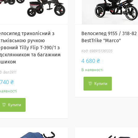
елосипед триколісний з
Велосипед 9155 / 318-82
атьківською ручкою
BestTrike "Marco"
рвоний Tilly Flip T-390/1 з
6989151361335
ідсклянником та багажним
4 680 ₴
ошиком
В наявності
Вел3911
 740 ₴
Купити
наявності
Купити