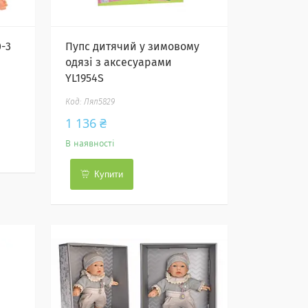
-3
Пупс дитячий у зимовому
одязі з аксесуарами
YL1954S
Лял5829
1 136 ₴
В наявності
Купити