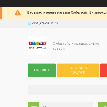
Вас вітає інтернет магазин Сімба тойс! Ви зверну
+380 (97) 439-52-55
Сімба тойс - іграшки, дитячі
товари
ТОВАРИ ТА
ГОЛОВНА
ПОСЛУГИ