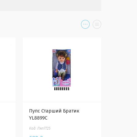
Пупс Старший Братик
YL8899C
Лял7725