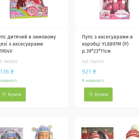
упс дитячий в зимовому
Пупс з аксесуарами в
дязі з аксесуарами
коробці YL8897M (Р)
L1954V
р.39*23*11см
Лял5832
Лял5175
 136 ₴
921 ₴
наявності
В наявності
Купити
Купити