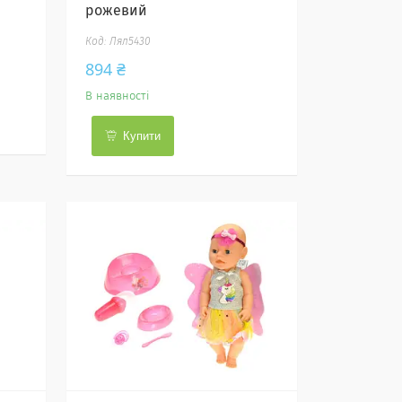
рожевий
Лял5430
894 ₴
В наявності
Купити