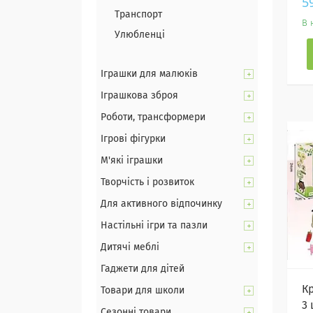
5
Транспорт
В 
Улюбленці
Іграшки для малюків
Іграшкова зброя
Роботи, трансформери
Ігрові фігурки
М'які іграшки
Творчість і розвиток
Для активного відпочинку
Настільні ігри та пазли
Дитячі меблі
Гаджети для дітей
К
Товари для школи
3 
Сезонні товари