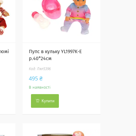
тюмі
Пупс в кульку YL1997K-E
р.40*24см
Лял5396
495 ₴
В наявності
Купити