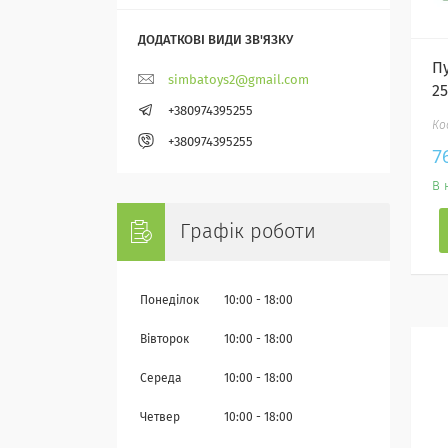
П
simbatoys2@gmail.com
25
+380974395255
+380974395255
7
В 
Графік роботи
Понеділок
10:00
18:00
Вівторок
10:00
18:00
Середа
10:00
18:00
Четвер
10:00
18:00