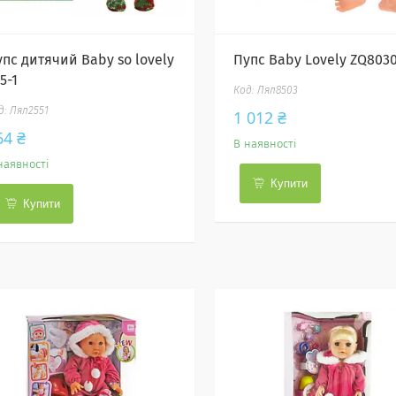
упс дитячий Baby so lovely
Пупс Baby Lovely ZQ8030
5-1
Лял8503
Лял2551
1 012 ₴
64 ₴
В наявності
наявності
Купити
Купити