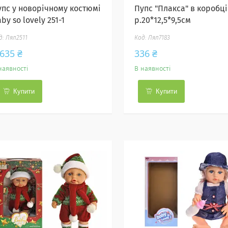
упс у новорічному костюмі
Пупс "Плакса" в коробці
by so lovely 251-1
р.20*12,5*9,5см
Лял2511
Лял7183
 635 ₴
336 ₴
наявності
В наявності
Купити
Купити