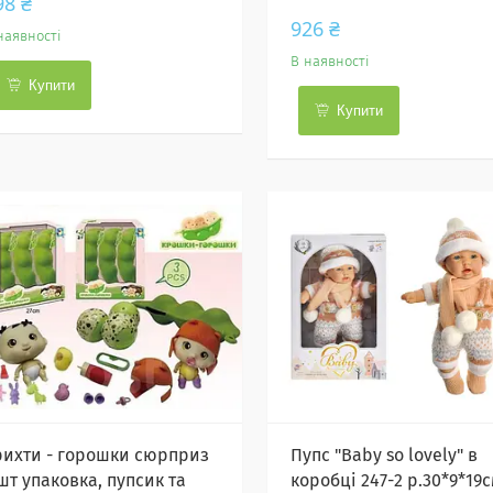
98 ₴
926 ₴
наявності
В наявності
Купити
Купити
рихти - горошки сюрприз
Пупс "Baby so lovely" в
шт упаковка, пупсик та
коробці 247-2 р.30*9*19