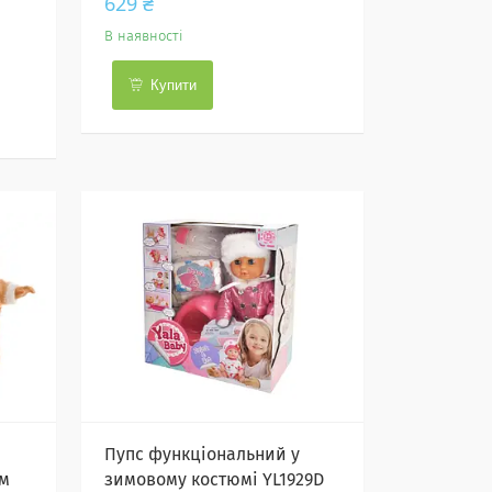
629 ₴
В наявності
Купити
Пупс функціональний у
см
зимовому костюмі YL1929D