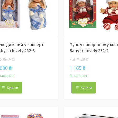
упс дитячий у конверті
Пупс у новорічному кос
by so lovely 242-3
Baby so lovely 254-2
Лял2423
Лял3397
 080 ₴
1 165 ₴
наявності
В наявності
Купити
Купити