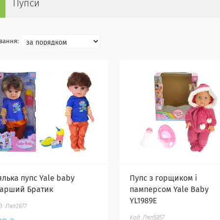
Пупси
ялька пупс Yale baby
Пупс з горщиком і
тарший Братик
памперсом Yale Baby
YL1989E
Лял2677
Лял5857