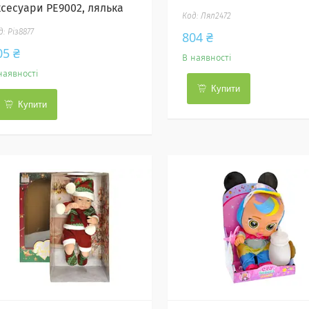
ксесуари PE9002, лялька
Лял2472
Різ8877
804 ₴
05 ₴
В наявності
наявності
Купити
Купити