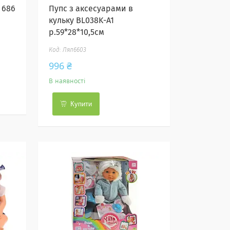
 686
Пупс з аксесуарами в
кульку BL038K-A1
р.59*28*10,5см
Лял6603
996 ₴
В наявності
Купити