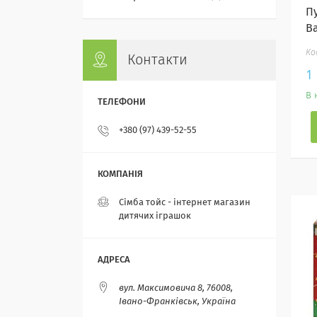
П
Ba
Контакти
1
В 
+380 (97) 439-52-55
Сімба тойс - інтернет магазин
дитячих іграшок
вул. Максимовича 8, 76008,
Івано-Франківськ, Україна