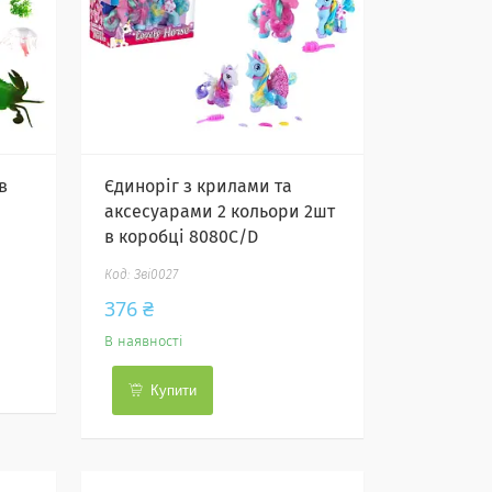
в
Єдиноріг з крилами та
аксесуарами 2 кольори 2шт
в коробці 8080C/D
Зві0027
376 ₴
В наявності
Купити