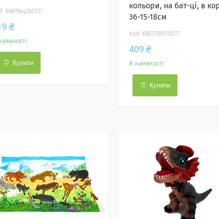
кольори, на бат-ці, в кор
6967944260317
36-15-18см
19 ₴
6903189110017
наявності
409 ₴
Купити
В наявності
Купити