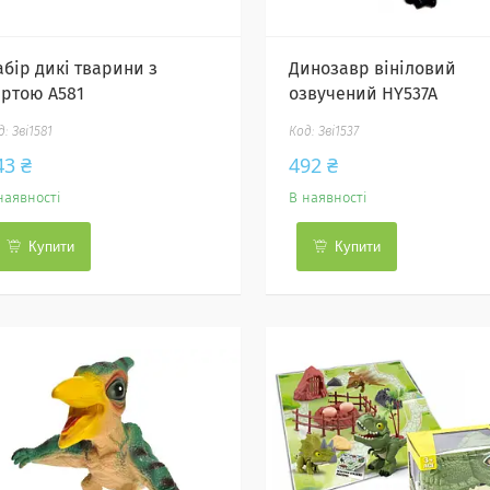
абір дикі тварини з
Динозавр вініловий
артою A581
озвучений HY537A
Зві1581
Зві1537
43 ₴
492 ₴
наявності
В наявності
Купити
Купити