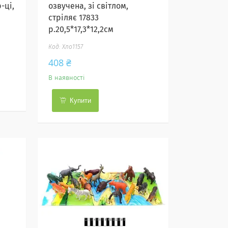
-ці,
озвучена, зі світлом,
стріляє 17833
р.20,5*17,3*12,2см
Хло1157
408 ₴
В наявності
Купити