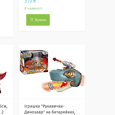
319 ₴
В наявності
Купити
5см,
Іграшка "Рукавичка-
 2
Динозавр" на батарейках,