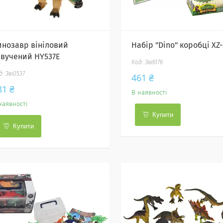
инозавр вініловий
Набір "Dino" коробці XZ
звучений HY537E
Зві6176
Зві0537
461 ₴
81 ₴
В наявності
наявності
Купити
Купити