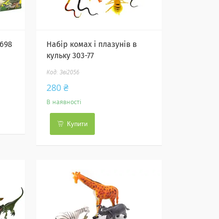
-698
Набір комах і плазунів в
кульку 303-77
Зві2056
280 ₴
В наявності
Купити