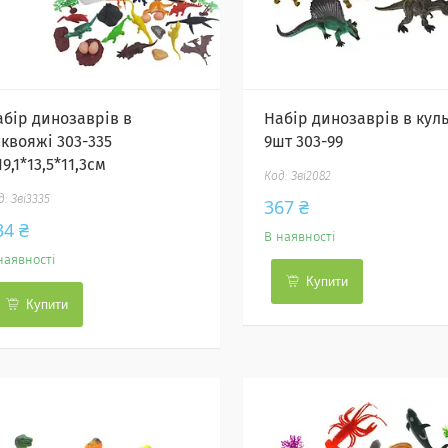
абір динозаврів в
Набір динозаврів в кул
аквояжі 303-335
9шт 303-99
19,1*13,5*11,3см
Зві2082
Зві3335
367 ₴
34 ₴
В наявності
наявності
Купити
Купити