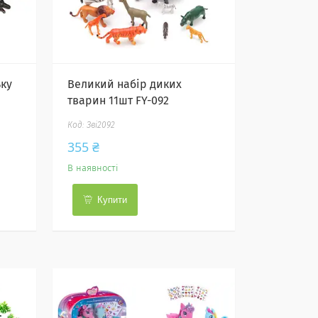
ьку
Великий набір диких
тварин 11шт FY-092
Зві2092
355 ₴
В наявності
Купити