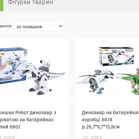
Фігурки тварин
грашка Робот динозавр з
Динозавр на батарейках
арматою на батарейках
коробці 6818
ілий 6802
р.26,7*9,7*15,8см
Зві6862
Зві6818