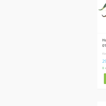
Н
0
2
В 