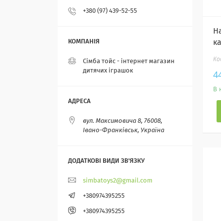
+380 (97) 439-52-55
Н
к
Сімба тойс - інтернет магазин
дитячих іграшок
4
В 
вул. Максимовича 8, 76008,
Івано-Франківськ, Україна
simbatoys2@gmail.com
+380974395255
+380974395255