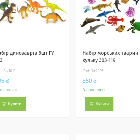
абір динозаврів 6шт FY-
Набір морських тварин 
13
кульку 303-119
Зві3013
Зві2095
95 ₴
350 ₴
наявності
В наявності
Купити
Купити