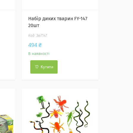
Набір диких тварин FY-147
20шт
Зві7147
494 ₴
В наявності
Купити