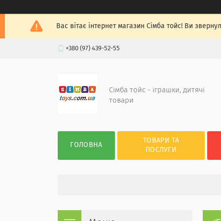
Вас вітає інтернет магазин Сімба тойс! Ви зверну
+380 (97) 439-52-55
Сімба тойс - іграшки, дитячі
товари
ТОВАРИ ТА
ГОЛОВНА
ПОСЛУГИ