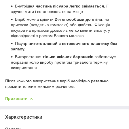
Внутрішня
частина пісуара легко знімається
, її
зручно мити і встановлювати на місце.
Виріб можна кріпити
2-я способами до стіни
: на
присоски (входять в комплект) або дюбель. Фіксація
пісуара на присоски дозволяє легко міняти висоту, у
відповідності з ростом Вашого малюка.
Пісуар
виготовлений з нетоксичного пластику без
запаху.
Використання
тільки якісних барвників
забезпечує
яскравий колір виробу протягом тривалого терміну
використання.
Після кожного використання виріб необхідно ретельно
промити теплим мильним розчином.
Приховати
Характеристики
Основні