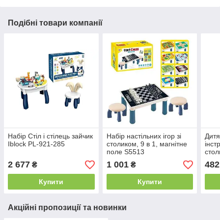
Подібні товари компанії
Набір Стіл і стілець зайчик
Набір настільних ігор зі
Дитя
Iblock PL-921-285
столиком, 9 в 1, магнітне
інстр
поле S5513
стол
2 677
1 001
482
₴
₴
Купити
Купити
Акційні пропозиції та новинки