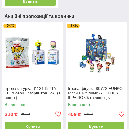
Купити
Акційні пропозиції та новинки
–20%
–16%
Ігрова фігурка 81121 BITTY
Ігрова фігурка 90772 FUNKO
POP! серії "Історія іграшок" (в
MYSTERY MINIS - ІСТОРІЯ
асорт.)
ІГРАШОК 5 (в асорт., у
диспл.)
В наявності
В наявності
210
459
₴
₴
261 ₴
548 ₴
Купити
Купити