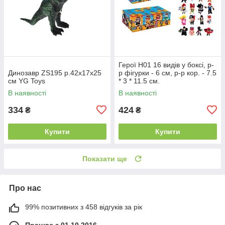
Герої H01 16 видів у боксі, р-
Динозавр ZS195 р.42x17x25
р фігурки - 6 см, р-р кор. - 7.5
см YG Toys
* 3 * 11.5 см.
В наявності
В наявності
334
424
₴
₴
Купити
Купити
Показати ще
Про нас
99% позитивних з 458 відгуків за рік
Працює з 01.10.2016