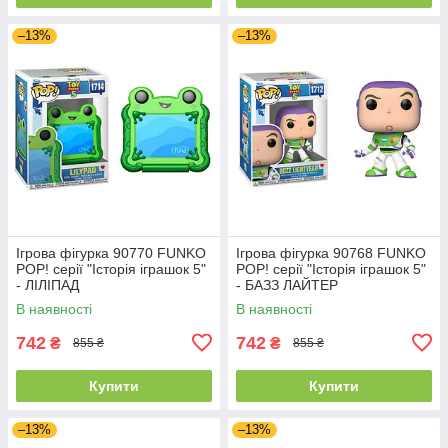
–13%
–13%
Ігрова фігурка 90770 FUNKO
Ігрова фігурка 90768 FUNKO
POP! серії "Історія іграшок 5"
POP! серії "Історія іграшок 5"
- ЛІЛІПАД
- БАЗЗ ЛАЙТЕР
В наявності
В наявності
742
742
₴
₴
855 ₴
855 ₴
Купити
Купити
–13%
–13%