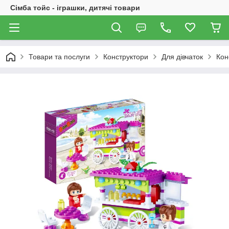
Сімба тойс - іграшки, дитячі товари
Товари та послуги
Конструктори
Для дівчаток
Кон