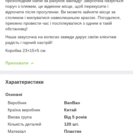
прохолодний напій за рахунок закладу! Закусочна базується
поруч з пляжем, це відмінне місце, щоб перекусити і
відпочити після прогулянки. Ви можете зайняти місце за
столиком і милуватися навколишньою красою. Погодьтеся,
приємно провести час і поспілкуватися з одним в такій
обстановці!
Наша закусочна на колесах завжди дарує своїм клієнтам
радість і гарний настрій!
Коробка 23×15×5 см.
Приховати
Характеристики
Основні
Виробник
BanBao
Країна виробник
Китай
Вікова група
Від 5 років
Кількість деталей
120 шт.
Матеріал
Пластик