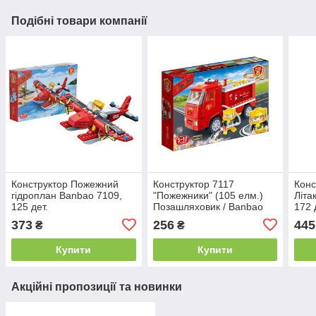
Подібні товари компанії
Конструктор Пожежний
Конструктор 7117
Конс
гідроплан Banbao 7109,
"Пожежники" (105 елм.)
Літа
125 дет.
Позашляховик / Banbao
172 
373
256
445
₴
₴
Купити
Купити
Акційні пропозиції та новинки