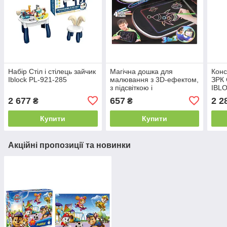
Набір Стіл і стілець зайчик
Магічна дошка для
Конс
Iblock PL-921-285
малювання з 3D-ефектом,
ЗРК 
з підсвіткою і
IBL
фломастерами YM166
2 677
657
2 2
₴
₴
р.38,5*29*5,5 см
Купити
Купити
Акційні пропозиції та новинки