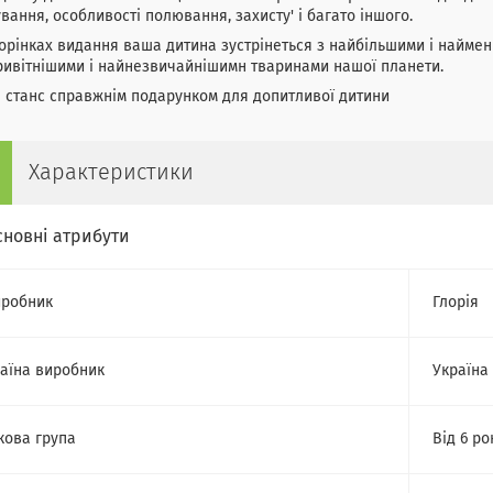
вання, особливості полювання, захисту' і багато іншого.
орінках видання ваша дитина зустрінеться з найбільшими і найм
ивітнішими і найнезвичайнішимн тваринами нашої планети.
 станс справжнім подарунком для допитливої дитини
Характеристики
сновні атрибути
робник
Глорія
аїна виробник
Україна
кова група
Від 6 ро