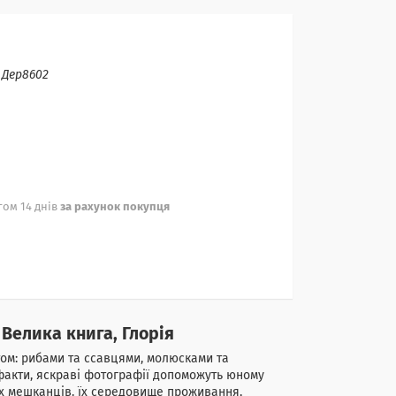
:
Дер8602
ом 14 днів
за рахунок покупця
 Велика книга, Глорія
ом: рибами та ссавцями, молюсками та
 факти, яскраві фотографії допоможуть юному
их мешканців. їх середовище проживання,