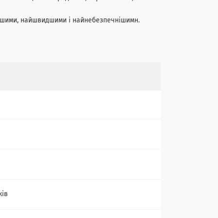
еншими, найшвидшими і найнебезпечнішимн.
ків