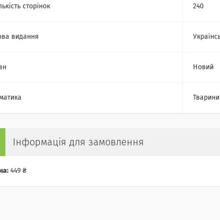
лькість сторінок
240
ва видання
Українс
ан
Новий
матика
Тварини
Інформація для замовлення
на:
449 ₴