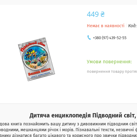
449 ₴
Немає в наявності
Код
+380 (97) 439-52-55
повернення товару протяг
Дитяча енциклопедія Підводний світ,
дова книга познайомить вашу дитину з дивовижним підводним світ
водними, мешканцями річок і морів. Пізнавальні тексти, незвичні
днику дізнатися багато цікавого та корисного про звички підводн