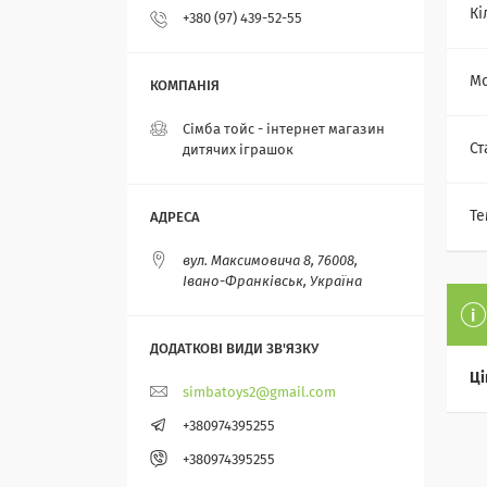
Кі
+380 (97) 439-52-55
Мо
Сімба тойс - інтернет магазин
Ст
дитячих іграшок
Те
вул. Максимовича 8, 76008,
Івано-Франківськ, Україна
Ці
simbatoys2@gmail.com
+380974395255
+380974395255