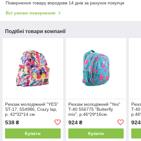
Повернення товару впродовж 14 днів за рахунок покупця
Всі умови повернення
Подібні товари компанії
Рюкзак молодіжний "YES"
Рюкзак молодіжний "Yes"
Рюкз
ST-17, 554986, Crazy lap,
T-40 556775 "Butterfly
T-40
р. 42*32*14 см
mix", р.46*29*16см.
р.46
538
924
924
₴
₴
Купити
Купити