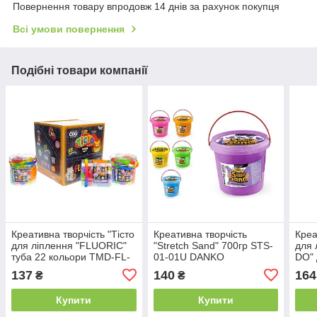
Повернення товару впродовж 14 днів за рахунок покупця
Всі умови повернення
Подібні товари компанії
Креативна творчість "Тісто
Креативна творчість
Креа
для ліплення "FLUORIC"
"Stretch Sand" 700гр STS-
для
туба 22 кольори TMD-FL-
01-01U DANKO
DO"
22-01U DANKO
DAN
137
140
164
₴
₴
Купити
Купити