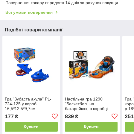
Повернення товару впродовж 14 днів за рахунок покупця
Всі умови повернення
Подібні товари компанії
Гра "Зубаста акула" PL-
Настільна гра 1290
Гра 
724-125 у короб.
"Баскетбол" на
коро
16,5*12,5*9,7см
батарейках, в коробці
р.18
р.41,5x6,3x46,2 см YG
177
839
251
₴
₴
Toys
Купити
Купити