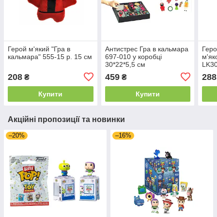
Герой м'який "Гра в
Антистрес Гра в кальмара
Геро
кальмара" 555-15 р. 15 см
697-010 у коробці
м'як
30*22*5,5 см
LK30
208
459
288
₴
₴
Купити
Купити
Акційні пропозиції та новинки
–20%
–16%