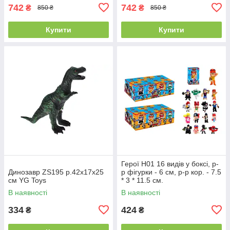
742
742
₴
₴
850 ₴
850 ₴
Купити
Купити
Герої H01 16 видів у боксі, р-
Динозавр ZS195 р.42x17x25
р фігурки - 6 см, р-р кор. - 7.5
см YG Toys
* 3 * 11.5 см.
В наявності
В наявності
334
424
₴
₴