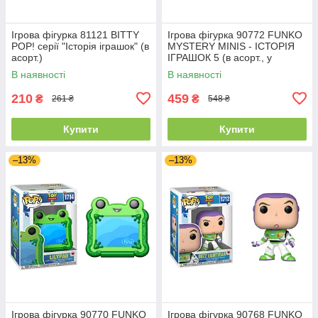
Ігрова фігурка 81121 BITTY
Ігрова фігурка 90772 FUNKO
POP! серії "Історія іграшок" (в
MYSTERY MINIS - ІСТОРІЯ
асорт.)
ІГРАШОК 5 (в асорт., у
диспл.)
В наявності
В наявності
210
459
₴
₴
261 ₴
548 ₴
Купити
Купити
–13%
–13%
Ігрова фігурка 90770 FUNKO
Ігрова фігурка 90768 FUNKO