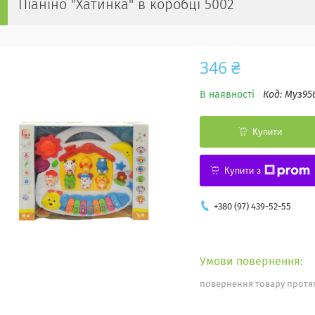
Піаніно "Хатинка" в коробці 5002
346 ₴
В наявності
Код:
Муз95
Купити
Купити з
+380 (97) 439-52-55
повернення товару протяг