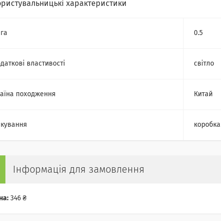
ористувальницькі характеристики
га
0.5
даткові властивості
світло
аїна походження
Китай
кування
коробка
Інформація для замовлення
на:
346 ₴