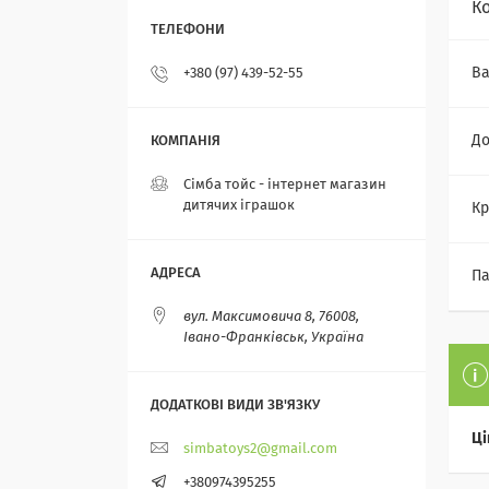
К
Ва
+380 (97) 439-52-55
До
Сімба тойс - інтернет магазин
дитячих іграшок
Кр
Па
вул. Максимовича 8, 76008,
Івано-Франківськ, Україна
Ці
simbatoys2@gmail.com
+380974395255