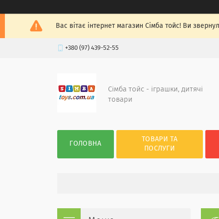
Вас вітає інтернет магазин Сімба тойс! Ви зверну
+380 (97) 439-52-55
Сімба тойс - іграшки, дитячі
товари
ТОВАРИ ТА
ГОЛОВНА
ПОСЛУГИ