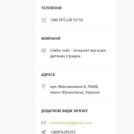
+380 (97) 439-52-55
Сімба тойс - інтернет магазин
дитячих іграшок
вул. Максимовича 8, 76008,
Івано-Франківськ, Україна
simbatoys2@gmail.com
+380974395255