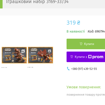
Іграшковий набір 3169-33/34
319 ₴
В наявності
Код:
696794
Купити
Купити з
+380 (97) 439-52-55
повернення товару протяг