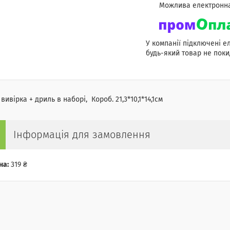
У компанії підключені е
будь-який товар не поки
 вивірка + дриль в наборі, Короб. 21,3*10,1*14,1см
Інформація для замовлення
на:
319 ₴