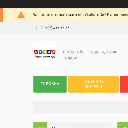
Вас вітає інтернет магазин Сімба тойс! Ви зверну
+380 (97) 439-52-55
Сімба тойс - іграшки, дитячі
товари
ТОВАРИ ТА
ГОЛОВНА
ПОСЛУГИ