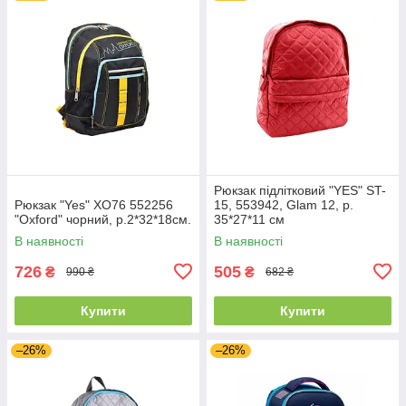
Рюкзак підлітковий "YES" ST-
Рюкзак "Yes" ХО76 552256
15, 553942, Glam 12, р.
"Oxford" чорний, р.2*32*18см.
35*27*11 см
В наявності
В наявності
726
505
₴
₴
990 ₴
682 ₴
Купити
Купити
–26%
–26%