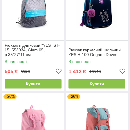
Рюкзак підлітковий "YES" ST-
15, 553934, Glam 05,
Рюкзак каркасний шкільний
р.35*27*11 см
YES H-100 Origami Doves
В наявності
В наявності
505
1 412
₴
₴
682 ₴
1 904 ₴
Купити
Купити
–26%
–26%