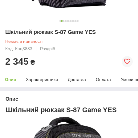
Шкільний рюкзак S-87 Game YES
Немає в наявності
Код: Кнц3883
Роздріб
2 345
₴
Опис
Характеристики
Доставка
Оплата
Умови п
Опис
Шкільний рюкзак S-87 Game YES