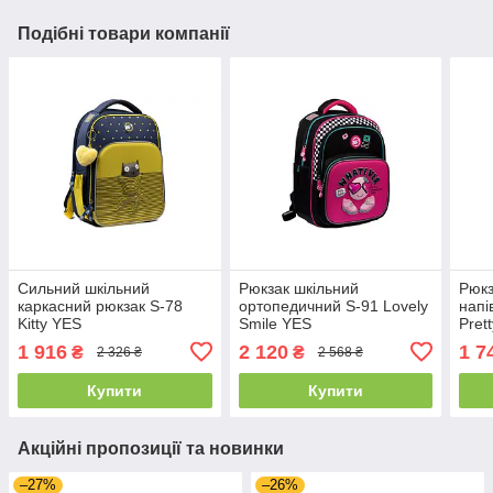
Подібні товари компанії
Сильний шкільний
Рюкзак шкільний
Рюкз
каркасний рюкзак S-78
ортопедичний S-91 Lovely
напі
Kitty YES
Smile YES
Prett
1 916
2 120
1 7
₴
₴
2 326 ₴
2 568 ₴
Купити
Купити
Акційні пропозиції та новинки
–27%
–26%