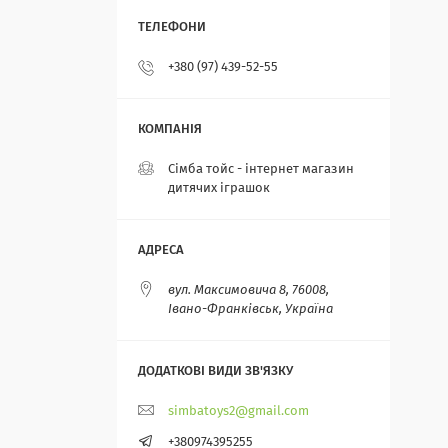
+380 (97) 439-52-55
Сімба тойс - інтернет магазин
дитячих іграшок
вул. Максимовича 8, 76008,
Івано-Франківськ, Україна
simbatoys2@gmail.com
+380974395255