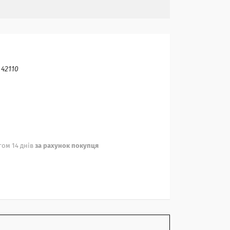
:
42110
ом 14 днів
за рахунок покупця