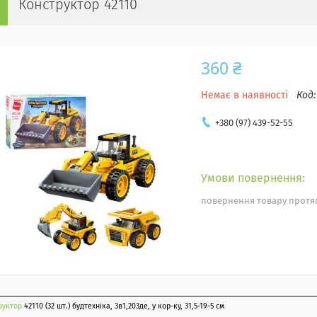
Конструктор 42110
360 ₴
Немає в наявності
Код
+380 (97) 439-52-55
повернення товару протяг
руктор
42110 (32 шт.) будтехніка, 3в1,203де, у кор-ку, 31,5-19-5 см