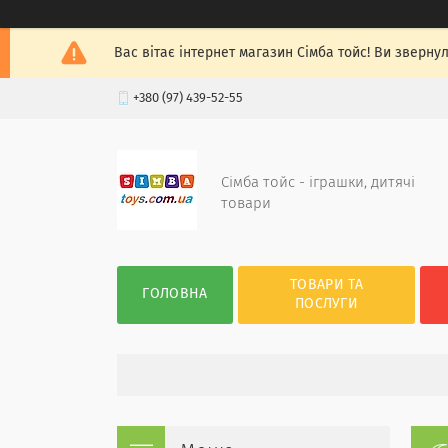
Вас вітає інтернет магазин Сімба тойс! Ви зверну
+380 (97) 439-52-55
Сімба тойс - іграшки, дитячі
товари
ТОВАРИ ТА
ГОЛОВНА
ПОСЛУГИ