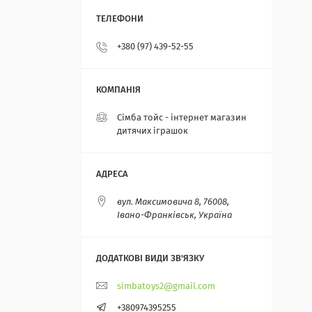
+380 (97) 439-52-55
Сімба тойс - інтернет магазин
дитячих іграшок
вул. Максимовича 8, 76008,
Івано-Франківськ, Україна
simbatoys2@gmail.com
+380974395255