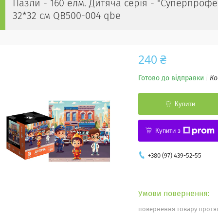
Пазли - 160 елм. Дитяча серія - "Суперпрофесі
32*32 см QB500-004 qbe
240 ₴
Готово до відправки
Ко
Купити
Купити з
+380 (97) 439-52-55
повернення товару протяг