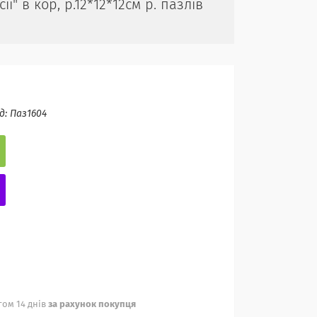
ї" в кор, р.12*12*12см р. пазлів
д:
Паз1604
ом 14 днів
за рахунок покупця