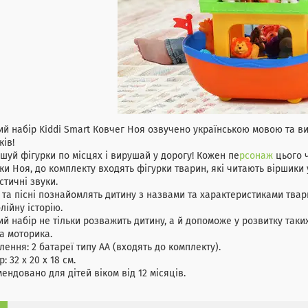
ий набір Kiddi Smart Ковчег Ноя озвучено українською мовою та 
ів!
шуй фігурки по місцях і вирушай у дорогу! Кожен пе
рсонаж
цього 
ки Ноя, до комплекту входять фігурки тварин, які читають віршики
стичні звуки.
 та пісні познайомлять дитину з назвами та характеристиками тва
блійну історію.
ий набір не тільки розважить дитину, а й допоможе у розвитку так
а моторика.
ння: 2 батареї типу АА (входять до комплекту).
: 32 х 20 х 18 см.
ендовано для дітей віком від 12 місяців.