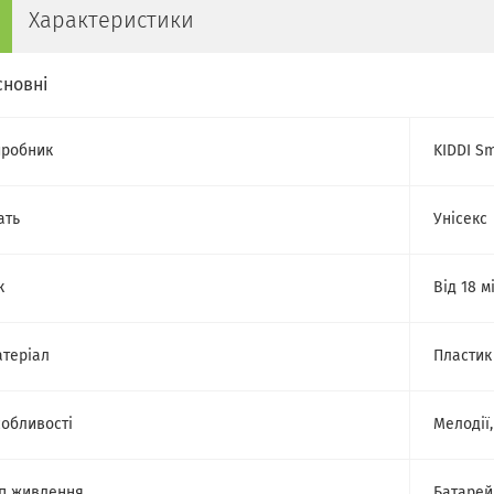
Характеристики
сновні
робник
KIDDI S
ать
Унісекс
к
Від 18 м
теріал
Пластик
обливості
Мелодії
п живлення
Батарей