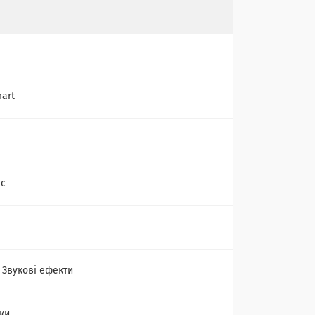
mart
іс
, Звукові ефекти
ки