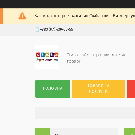
Вас вітає інтернет магазин Сімба тойс! Ви зверну
+380 (97) 439-52-55
Сімба тойс - іграшки, дитячі
товари
ТОВАРИ ТА
ГОЛОВНА
ПОСЛУГИ