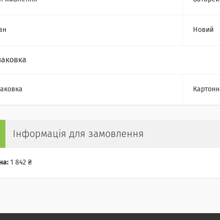
ан
Новий
паковка
аковка
Картонн
Інформація для замовлення
на:
1 842 ₴