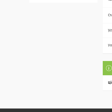
Ст
У
Уп
Ці