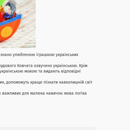
визнано улюбленою іграшкою українських
чудового Ковчега озвучено українською. Крім
 українською мовою та видають відповідні
рин, допоможуть краще пізнати навколишній світ
их важливих для малюка навичок: мова логіка