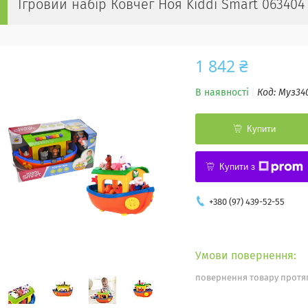
Ігровий набір Ковчег Ноя Kiddi Smart 063404
1 842 ₴
В наявності
Код:
Муз34
Купити
Купити з
+380 (97) 439-52-55
повернення товару протяг