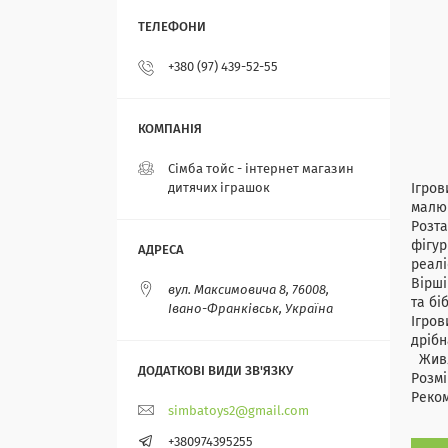
+380 (97) 439-52-55
Сімба тойс - інтернет магазин
дитячих іграшок
Ігров
малюк
Розта
фігур
реалі
Вірші
вул. Максимовича 8, 76008,
та бі
Івано-Франківськ, Україна
Ігров
дрібн
Живле
Розмір
Реком
simbatoys2@gmail.com
+380974395255