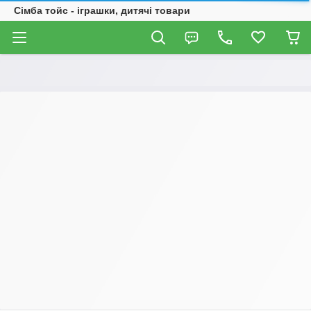
Сімба тойс - іграшки, дитячі товари