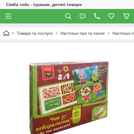
Сімба тойс - іграшки, дитячі товари
Товари та послуги
Настільні ігри та пазли
Настільні і