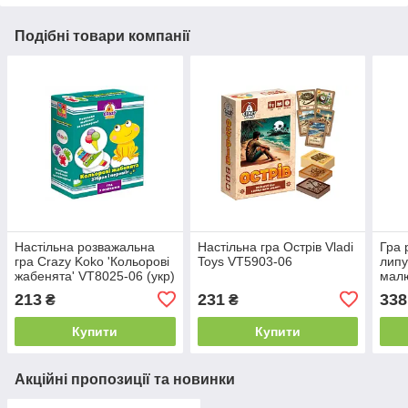
Подібні товари компанії
Настільна розважальна
​Настільна гра Острів Vladi
Гра 
гра Crazy Koko 'Кольорові
Toys VT5903-06
липу
жабенята' VT8025-06 (укр)
малю
Vladi Toys
Toys
213
231
338
₴
₴
Купити
Купити
Акційні пропозиції та новинки