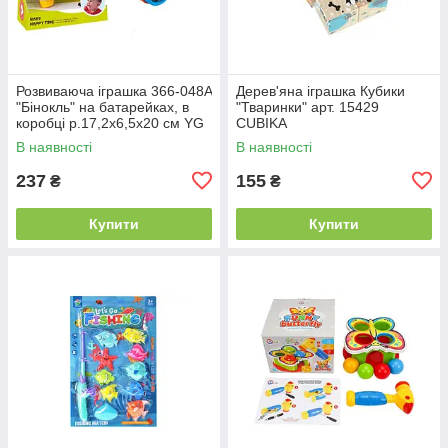
Розвиваюча іграшка 366-048A
Дерев'яна іграшка Кубики
"Бінокль" на батарейках, в
"Тваринки" арт. 15429
коробці р.17,2x6,5x20 см YG
CUBIKA
Toys
В наявності
В наявності
237
155
₴
₴
Купити
Купити