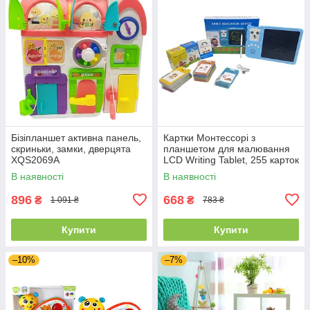
Бізіпланшет активна панель,
Картки Монтессорі з
скриньки, замки, дверцята
планшетом для малювання
XQS2069A
LCD Writing Tablet, 255 карток
В наявності
В наявності
896
668
₴
₴
1 091 ₴
783 ₴
Купити
Купити
–10%
–7%