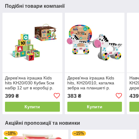
Подібні товари компанії
Дерев'яна іграшка Kids
Дерев'яна іграшка Kids
Навч
hits KH20/030 Кубик 5см
hits, KH20/010, каталка
KH20
набір 12 шт в коробці р.
зебра на планшеті р.
дере
16,5*10,5*10,8 см
17*22,3*6,6 см
р.42
399
383
439
₴
₴
Купити
Купити
Акційні пропозиції та новинки
–18%
–15%