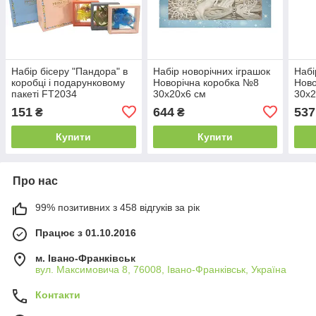
Набір бісеру "Пандора" в
Набір новорічних іграшок
Набі
коробці і подарунковому
Новорічна коробка №8
Ново
пакеті FT2034
30x20x6 см
30x2
151
644
537
₴
₴
Купити
Купити
Про нас
99% позитивних з 458 відгуків за рік
Працює з 01.10.2016
м. Івано-Франківськ
вул. Максимовича 8, 76008, Івано-Франківськ, Україна
Контакти