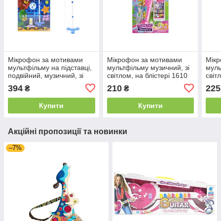
Мікрофон за мотивами
Мікрофон за мотивами
Мікр
мультфільму на підставці,
мультфільму музичний, зі
муль
подвійний, музичний, зі
світлом, на блістері 1610
світ
світлом, в коробці DS-005-
394
210
225
₴
₴
4S
Купити
Купити
Акційні пропозиції та новинки
–7%