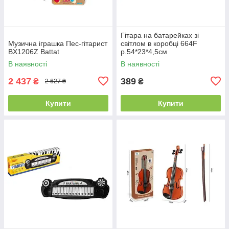
Гітара на батарейках зі
Музична іграшка Пес-гітарист
світлом в коробці 664F
BX1206Z Battat
р.54*23*4,5см
В наявності
В наявності
2 437
389
₴
₴
2 627 ₴
Купити
Купити