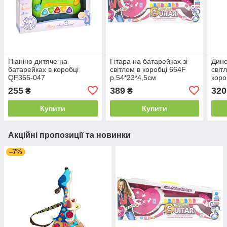
Піаніно дитяче на
Гітара на батарейках зі
Дино
батарейках в коробці
світлом в коробці 664F
світ
QF366-047
р.54*23*4,5см
коро
р.23,8*5,6*16,7см
р.22
255
389
320
₴
₴
Купити
Купити
Акційні пропозиції та новинки
–7%