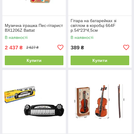
Гітара на батарейках зі
Музична іграшка Пес-гітарист
світлом в коробці 664F
BX1206Z Battat
р.54*23*4,5см
В наявності
В наявності
2 437
389
₴
₴
2 627 ₴
Купити
Купити