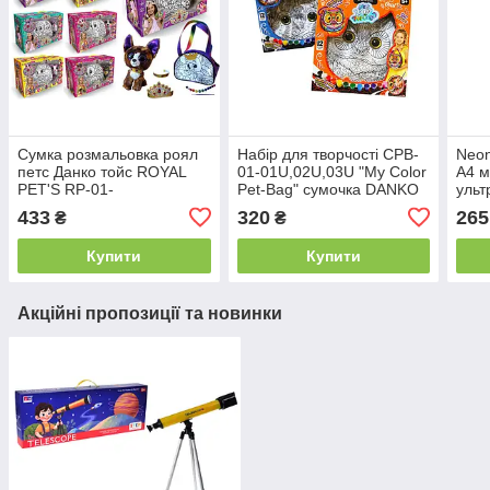
Сумка розмальовка роял
Набір для творчості CPB-
Neon
петс Данко тойс ROYAL
01-01U,02U,03U "My Color
А4 м
PET'S RP-01-
Pet-Bag" сумочка DANKO
ульт
01U,02U,..07U DANKO
433
320
265
₴
₴
Купити
Купити
Акційні пропозиції та новинки