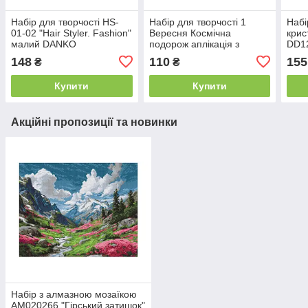
Набір для творчості HS-
Набір для творчості 1
Набі
01-02 "Hair Styler. Fashion"
Вересня Космічна
крис
малий DANKO
подорож аплікація з
DD12
фоамірану ЕВА та
148
110
155
₴
₴
намистинами 954552
Купити
Купити
Акційні пропозиції та новинки
Набір з алмазною мозаїкою
AM020266 "Гірський затишок"