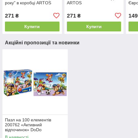
року" в коробці ARTOS
ARTOS
Євр
271
271
149
₴
₴
Купити
Купити
Акційні пропозиції та новинки
Пазл на 100 елементів
200762 «Активний
відпочинок» DoDo
В наявності