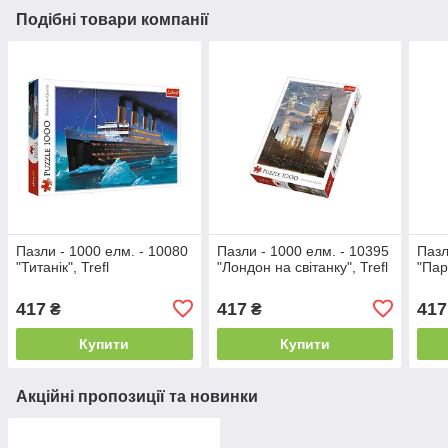
Подібні товари компанії
Пазли - 1000 елм. - 10080
Пазли - 1000 елм. - 10395
Пазл
"Титанік", Trefl
"Лондон на світанку", Trefl
"Пар
417
417
417
₴
₴
Купити
Купити
Акційні пропозиції та новинки