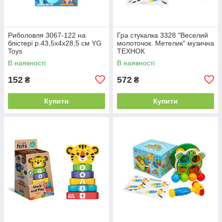
Риболовля 3067-122 на
Гра стукалка 3328 "Веселий
блістері р.43,5x4x28,5 см YG
молоточок. Метелик" музична
Toys
ТЕХНОК
В наявності
В наявності
152
572
₴
₴
Купити
Купити