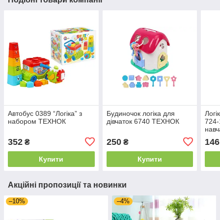
Автобус 0389 “Логіка” з
Будиночок логіка для
Логі
набором ТЕХНОК
дівчаток 6740 ТЕХНОК
724-
навч
15x
352
250
146
₴
₴
Купити
Купити
Акційні пропозиції та новинки
–10%
–4%