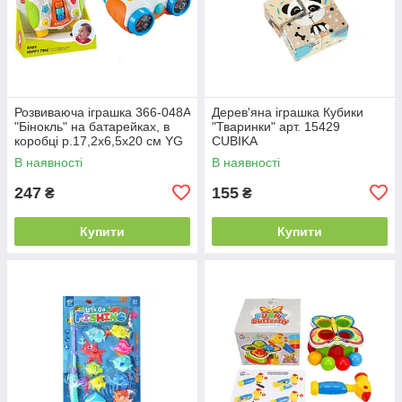
Розвиваюча іграшка 366-048A
Дерев'яна іграшка Кубики
"Бінокль" на батарейках, в
"Тваринки" арт. 15429
коробці р.17,2x6,5x20 см YG
CUBIKA
Toys
В наявності
В наявності
247
155
₴
₴
Купити
Купити