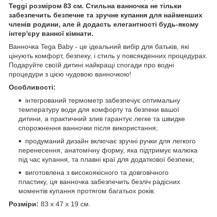
Teggi розміром 83 см. Стильна ванночка не тільки
забезпечить безпечне та зручне купання для найменших
членів родини, але й додасть елегантності будь-якому
інтер'єру ванної кімнати.
Ванночка Tega Baby - це ідеальний вибір для батьків, які
цінують комфорт, безпеку, і стиль у повсякденних процедурах.
Подаруйте своїй дитині найкращі спогади про водні
процедури з цією чудовою ванночкою!
Особливості:
інтегрований термометр забезпечує оптимальну
температуру води для комфорту та безпеки вашої
дитини, а практичний злив гарантує легке та швидке
спорожнення ванночки після використання;
продуманий дизайн включає зручні ручки для легкого
перенесення, анатомічну форму, яка підтримує малюка
під час купання, та плавні краї для додаткової безпеки;
виготовлена з високоякісного та довговічного
пластику, ця ванночка забезпечить безліч радісних
моментів купання протягом багатьох років.
Розміри:
83 x 47 x 19 см.