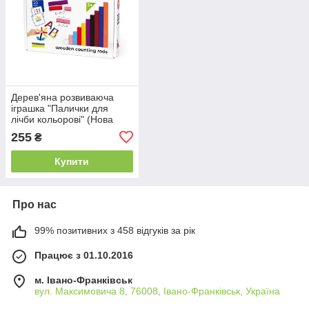
Дерев'яна розвиваюча
іграшка "Палички для
лічби кольорові" (Нова
Українська Школа) 56 шт.
255
₴
900385 р.
Купити
Про нас
99% позитивних з 458 відгуків за рік
Працює з 01.10.2016
м. Івано-Франківськ
вул. Максимовича 8, 76008, Івано-Франківськ, Україна