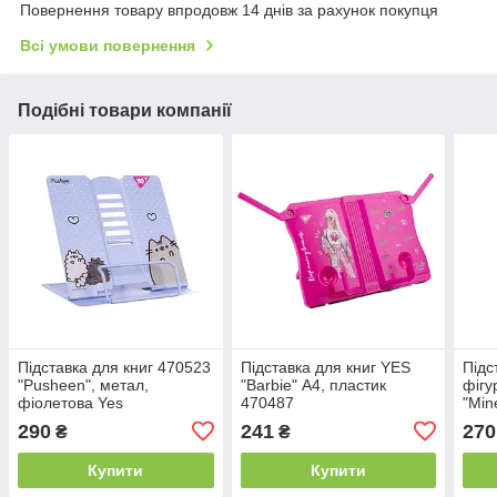
Повернення товару впродовж 14 днів за рахунок покупця
Всі умови повернення
Подібні товари компанії
Підставка для книг 470523
Підставка для книг YES
Підс
"Pusheen", метал,
"Barbie" А4, пластик
фігу
фіолетова Yes
470487
"Min
Yes
290
241
270
₴
₴
Купити
Купити