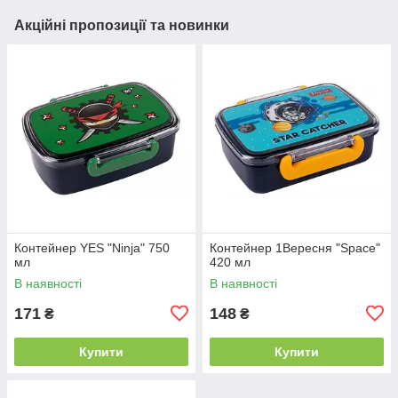
Акційні пропозиції та новинки
Контeйнер YES "Ninja" 750
Контeйнер 1Вересня "Space"
мл
420 мл
В наявності
В наявності
171
148
₴
₴
Купити
Купити