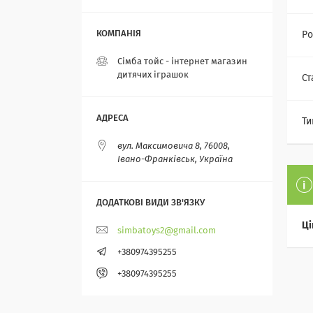
Ро
Сімба тойс - інтернет магазин
дитячих іграшок
Ст
Ти
вул. Максимовича 8, 76008,
Івано-Франківськ, Україна
Ці
simbatoys2@gmail.com
+380974395255
+380974395255