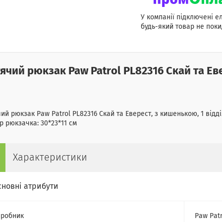
У компанії підключені е
будь-який товар не поки
ячий рюкзак Paw Patrol PL82316 Скай та Е
ий рюкзак Paw Patrol PL82316 Скай та Еверест, з кишенькою, 1 відділ
р рюкзачка: 30*23*11 см
Характеристики
сновні атрибути
робник
Paw Patr