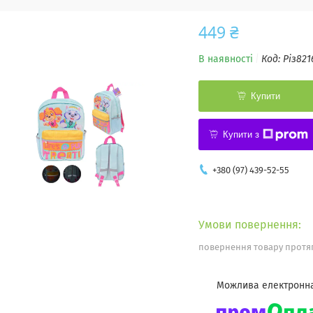
449 ₴
В наявності
Код:
Різ821
Купити
Купити з
+380 (97) 439-52-55
повернення товару протяг