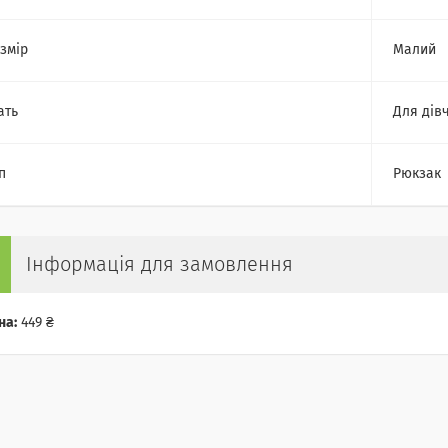
змір
Малий
ать
Для дів
п
Рюкзак
Інформація для замовлення
на:
449 ₴