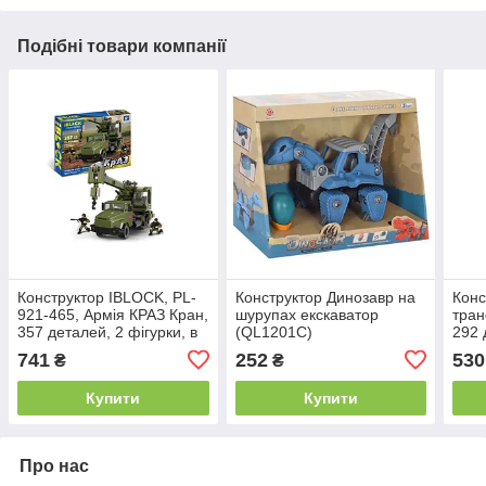
Подібні товари компанії
Конструктор IBLOCK, PL-
Конструктор Динозавр на
Конс
921-465, Армія КРАЗ Кран,
шурупах екскаватор
тран
357 деталей, 2 фігурки, в
(QL1201C)
292 
коробці р. 37,5*26*6см
741
252
530
₴
₴
Купити
Купити
Про нас