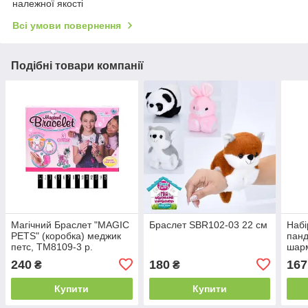
належної якості
Всі умови повернення
Подібні товари компанії
Магічний Браслет "MAGIC
Браслет SBR102-03 22 см
Набі
PETS" (коробка) меджик
панд
петс, TM8109-3 р.
шарм
21*14,5*4см.
240
180
167
₴
₴
Купити
Купити