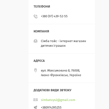
+380 (97) 439-52-55
Сімба тойс - інтернет магазин
дитячих іграшок
вул. Максимовича 8, 76008,
Івано-Франківськ, Україна
simbatoys2@gmail.com
+380974395255