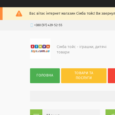
Вас вітає інтернет магазин Сімба тойс! Ви зверну
+380 (97) 439-52-55
Сімба тойс - іграшки, дитячі
товари
ТОВАРИ ТА
ГОЛОВНА
ПОСЛУГИ