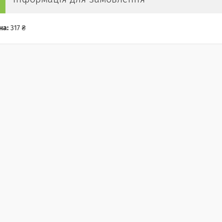
на:
317 ₴