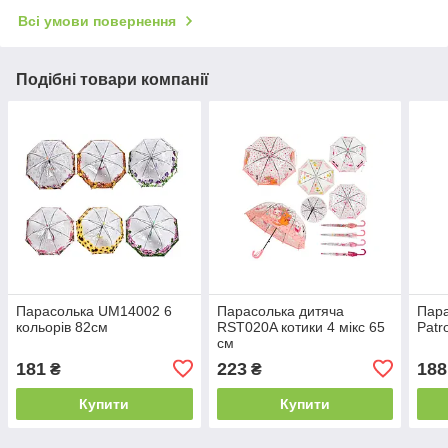
Всі умови повернення
Подібні товари компанії
Парасолька UM14002 6
Парасолька дитяча
Пара
кольорів 82см
RST020A котики 4 мікс 65
Patr
см
181
223
188
₴
₴
Купити
Купити