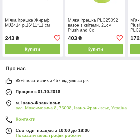
М'яка іграшка Жираф
М'яка іграшка PLC25092
М'як
MJ2414 р.16*11*11 см
вазон з квітами, 21см
Plus
Plush and Co
PLC
243
403
172
₴
₴
Купити
Купити
Про нас
99% позитивних з 457 відгуків за рік
Працює з 01.10.2016
м. Івано-Франківськ
вул. Максимовича 8, 76008, Івано-Франківськ, Україна
Контакти
Сьогодні працює з 10:00 до 18:00
Показати весь графік роботи