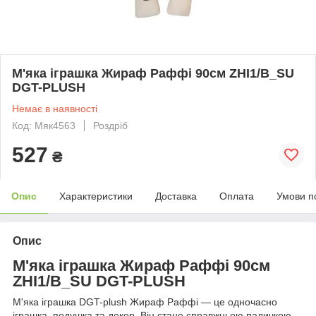
М'яка іграшка Жираф Раффі 90см ZHI1/B_SU
DGT-PLUSH
Немає в наявності
Код: Мяк4563
Роздріб
527
₴
Опис
Характеристики
Доставка
Оплата
Умови п
Опис
М'яка іграшка Жираф Раффі 90см
ZHI1/B_SU DGT-PLUSH
М'яка іграшка DGT-plush Жираф Раффі — це одночасно
іграшка, подушка та декор. Він стане справжньою паличкою-