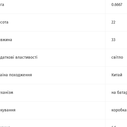
га
0.6667
сота
22
овжина
33
даткові властивості
світло
аїна походження
Китай
ханізм
на бата
кування
коробка