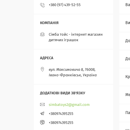
Ва
+380 (97) 439-52-55
Ви
Сімба тойс - інтернет магазин
дитячих іграшок
Д
До
вул. Максимовича 8, 76008,
Івано-Франківськ, Україна
Кр
Ме
simbatoys2@gmail.com
Па
+380974395255
+380974395255