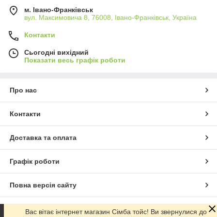
м. Івано-Франківськ
вул. Максимовича 8, 76008, Івано-Франківськ, Україна
Контакти
Сьогодні вихідний
Показати весь графік роботи
Про нас
Контакти
Доставка та оплата
Графік роботи
Повна версія сайту
Сайт створено на маркетплейсі
Prom.ua
Вас вітає інтернет магазин Сімба тойс! Ви звернулися до