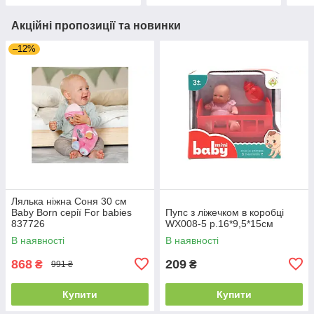
Акційні пропозиції та новинки
–12%
Лялька ніжна Соня 30 см
Baby Born серії For babies
Пупс з ліжечком в коробці
837726
WX008-5 р.16*9,5*15см
В наявності
В наявності
868
209
₴
₴
991 ₴
Купити
Купити