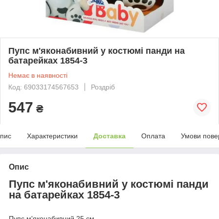
Пупс м'яконабивний у костюмі панди на
батарейках 1854-3
Немає в наявності
Код: 69033174567653
Роздріб
547
₴
пис
Характеристики
Доставка
Оплата
Умови пове
Опис
Пупс м'яконабивний у костюмі панди
на батарейках 1854-3
Пупс м'яконабивний 25 см.