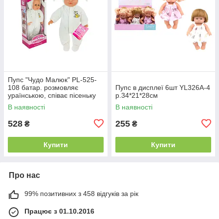
Пупс "Чудо Малюк" PL-525-
108 батар. розмовляє
Пупс в дисплеї 6шт YL326A-4
ураїнською, співає пісеньку
р.34*21*28см
короб.15x10x38см
В наявності
В наявності
528
255
₴
₴
Купити
Купити
Про нас
99% позитивних з 458 відгуків за рік
Працює з 01.10.2016