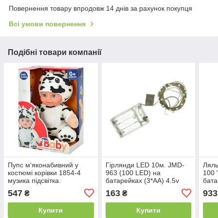
Повернення товару впродовж 14 днів за рахунок покупця
Всі умови повернення
Подібні товари компанії
Пупс м'яконабивний у
Гірлянди LED 10м. JMD-
Ляль
костюмі корівки 1854-4
963 (100 LED) на
100 
музика підсвітка.
батарейках (3*АА) 4.5v
бата
MAX 2.25 W
укра
547
163
933
₴
₴
м'як
46x1
Купити
Купити