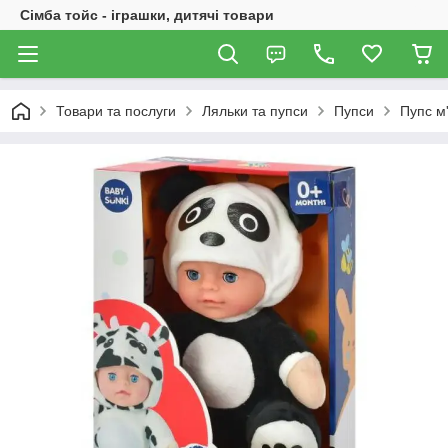
Сімба тойс - іграшки, дитячі товари
Товари та послуги
Ляльки та пупси
Пупси
Пупс м