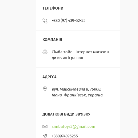
+380 (97) 439-52-55
Сімба тойс - інтернет магазин
дитячих іграшок
вул. Максимовича 8, 76008,
Івано-Франківськ, Україна
simbatoys2@gmail.com
+380974395255