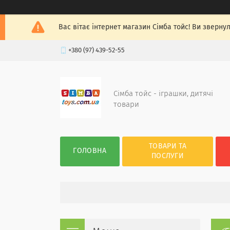
Вас вітає інтернет магазин Сімба тойс! Ви зверну
+380 (97) 439-52-55
Сімба тойс - іграшки, дитячі
товари
ТОВАРИ ТА
ГОЛОВНА
ПОСЛУГИ