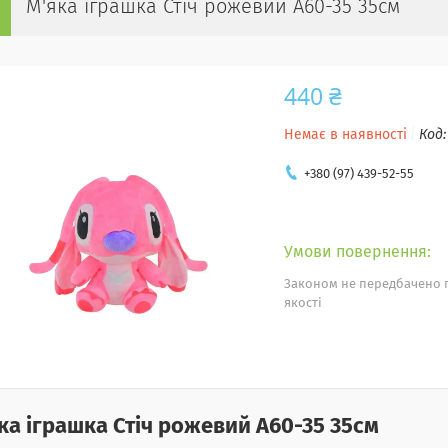
М'яка іграшка Стіч рожевий A60-35 35см
440 ₴
Немає в наявності
Код
+380 (97) 439-52-55
Законом не передбачено 
якості
ка іграшка Стіч рожевий A60-35 35см