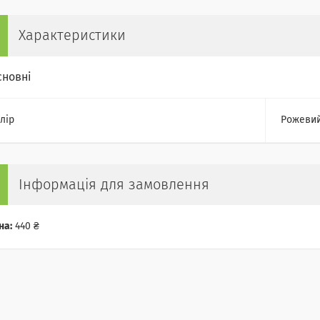
Характеристики
сновні
лір
Рожеви
Інформація для замовлення
на:
440 ₴