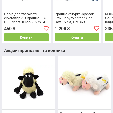
Набір для творчості
Іграшка фігурка-брелок
М'як
скульптор 3D іграшка FD-
Стіч Лабубу Street Gen
Co P
P2 "Pinart" в кор.20x7x14
Box 15 см, RMB69
види
см
38х2
450
1 206
235
₴
₴
Купити
Купити
Акційні пропозиції та новинки