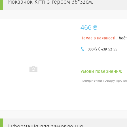
Рюкзачок Кітті з героєм 36*32см.
466 ₴
Немає в наявності
Код
+380 (97) 439-52-55
повернення товару протяг
Інформація для замовлення