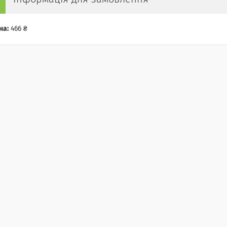
на:
466 ₴