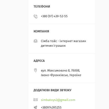
+380 (97) 439-52-55
Сімба тойс - інтернет магазин
дитячих іграшок
вул. Максимовича 8, 76008,
Івано-Франківськ, Україна
simbatoys2@gmail.com
+380974395255