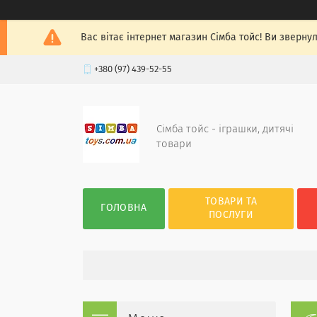
Вас вітає інтернет магазин Сімба тойс! Ви зверну
+380 (97) 439-52-55
Сімба тойс - іграшки, дитячі
товари
ТОВАРИ ТА
ГОЛОВНА
ПОСЛУГИ