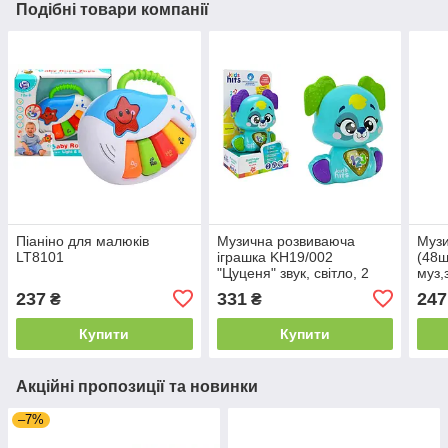
Подібні товари компанії
Піаніно для малюків
Музична розвиваюча
Музи
LT8101
іграшка KH19/002
(48ш
"Цуценя" звук, світло, 2
муз,
кольори, в коробці
бат,
237
331
247
₴
₴
р.13х8х23см KidsHits
Купити
Купити
Акційні пропозиції та новинки
–7%