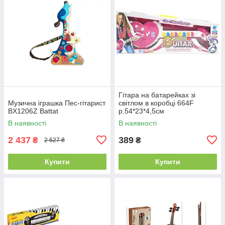
Гітара на батарейках зі
Музична іграшка Пес-гітарист
світлом в коробці 664F
BX1206Z Battat
р.54*23*4,5см
В наявності
В наявності
2 437
389
₴
₴
2 627 ₴
Купити
Купити