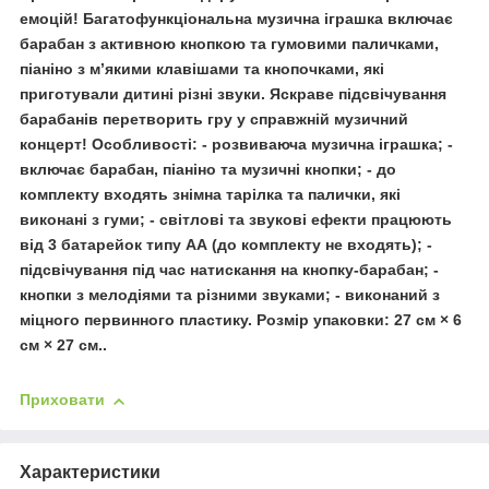
емоцій! Багатофункціональна музична іграшка включає
барабан з активною кнопкою та гумовими паличками,
піаніно з м’якими клавішами та кнопочками, які
приготували дитині різні звуки. Яскраве підсвічування
барабанів перетворить гру у справжній музичний
концерт! Особливості: - розвиваюча музична іграшка; -
включає барабан, піаніно та музичні кнопки; - до
комплекту входять знімна тарілка та палички, які
виконані з гуми; - світлові та звукові ефекти працюють
від 3 батарейок типу АА (до комплекту не входять); -
підсвічування під час натискання на кнопку-барабан; -
кнопки з мелодіями та різними звуками; - виконаний з
міцного первинного пластику. Розмір упаковки: 27 см × 6
см × 27 см..
Приховати
Характеристики